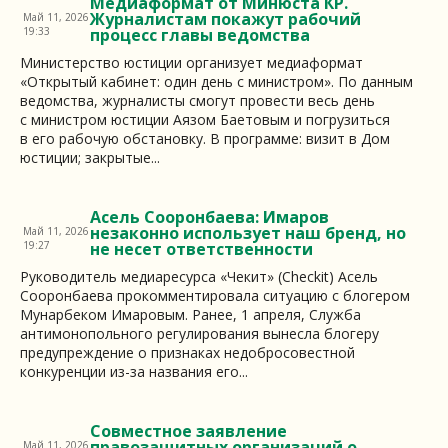
Медиаформат от Минюста КР.
Журналистам покажут рабочий
Май 11, 2026
19:33
процесс главы ведомства
Министерство юстиции организует медиаформат
«Открытый кабинет: один день с министром». По данным
ведомства, журналисты смогут провести весь день
с министром юстиции Аязом Баетовым и погрузиться
в его рабочую обстановку. В программе: визит в Дом
юстиции; закрытые...
Асель Сооронбаева: Имаров
незаконно использует наш бренд, но
Май 11, 2026
19:27
не несет ответственности
Руководитель медиаресурса «Чекит» (Checkit) Асель
Сооронбаева прокомментировала ситуацию с блогером
Мунарбеком Имаровым. Ранее, 1 апреля, Служба
антимонопольного регулирования вынесла блогеру
предупреждение о признаках недобросовестной
конкуренции из-за названия его...
Совместное заявление
правозащитных организаций о
Май 11, 2026