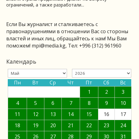
ограничений, а также разработали...
Если Вы журналист и сталкиваетесь с
правонарушениями в отношении Вас со стороны
властей и иных лиц, обращайтесь к нам! Мы Вам
поможем!
mpi@media.kg
, Тел: +996 (312) 961960
Календарь
Пн
Вт
Ср
Чт
Пт
Сб
Вс
1
2
3
4
5
6
7
8
9
10
11
12
13
14
15
16
17
18
19
20
21
22
23
24
25
26
27
28
29
30
31