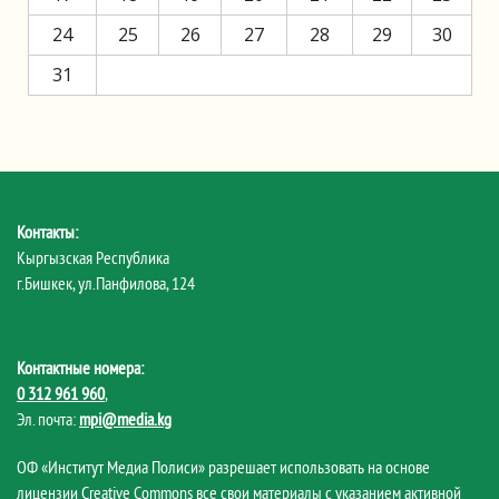
24
25
26
27
28
29
30
31
Контакты:
Кыргызская Республика
г.Бишкек, ул.Панфилова, 124
Контактные номера:
0 312 961 960
,
Эл. почта:
mpi@media.kg
ОФ «Институт Медиа Полиси» разрешает использовать на основе
лицензии Creative Commons все свои материалы с указанием активной