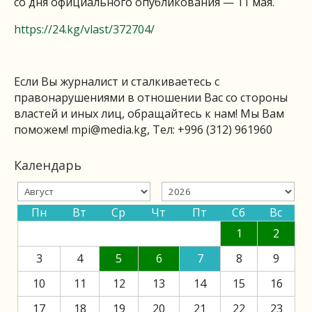
со дня официального опубликования — 11 мая.
https://24.kg/vlast/372704/
Если Вы журналист и сталкиваетесь с
правонарушениями в отношении Вас со стороны
властей и иных лиц, обращайтесь к нам! Мы Вам
поможем!
mpi@media.kg
, Тел: +996 (312) 961960
Календарь
Пн
Вт
Ср
Чт
Пт
Сб
Вс
1
2
3
4
5
6
7
8
9
10
11
12
13
14
15
16
17
18
19
20
21
22
23