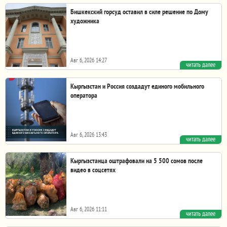
Бишкекский горсуд оставил в силе решение по Дому
художника
Авг 6, 2026 14:27
читать далее
Фото из интернета. Дом Художника Бишкекский городской
суд оставил без изменений решение по делу...
Кыргызстан и Россия создадут единого мобильного
оператора
Авг 6, 2026 13:43
читать далее
Кыргызстан и Россия создадут бесшовного мобильного
оператора связи. Соответствующее соглашение...
Кыргызстанца оштрафовали на 5 500 сомов после
видео в соцсетях
Авг 6, 2026 11:11
читать далее
Фото пресс-службы Минприроды В Иссык-Кульской