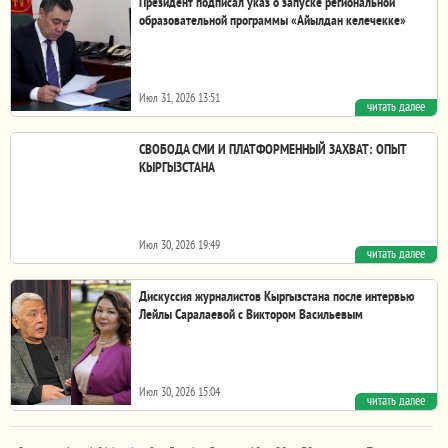
Президент подписал указ о запуске региональной
образовательной программы «Айылдан келечекке»
Июл 31, 2026 13:51
читать далее
Президент Садыр Жапаров 28 июля 2026 года подписал
указ №267 об учреждении региональной...
СВОБОДА СМИ И ПЛАТФОРМЕННЫЙ ЗАХВАТ: ОПЫТ
КЫРГЫЗСТАНА
Июл 30, 2026 19:49
читать далее
Данное исследование посвящено влиянию цифровых
платформ на свободу СМИ и деятельность медиа в...
Дискуссия журналистов Кыргызстана после интервью
Лейлы Саралаевой с Виктором Васильевым
Июл 30, 2026 15:04
читать далее
В кыргызстанском медиасообществе развернулась
дискуссия о границах допустимого при создании...