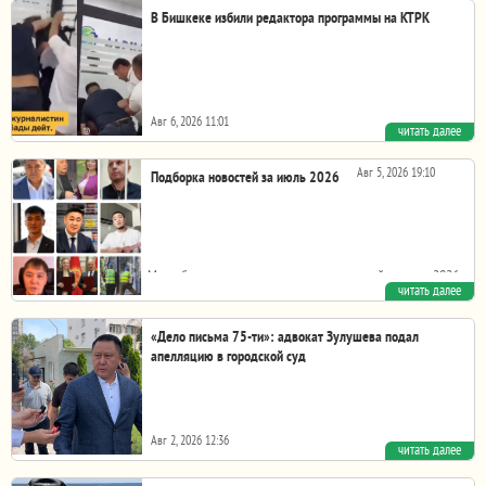
области выявили факт выброса мусора в неположенном...
В Бишкеке избили редактора программы на КТРК
Авг 6, 2026 11:01
читать далее
Во время съемок избили редактора программы
"Телекузот"* на КТРК. Эту информацию редакции...
Авг 5, 2026 19:10
Подборка новостей за июль 2026
Мы собрали некоторые заголовки новостей за июль 2026
читать далее
года, которые затрагивают свободу слова,...
«Дело письма 75-ти»: адвокат Зулушева подал
апелляцию в городской суд
Авг 2, 2026 12:36
читать далее
Курманкул Зулушев в Первомайском районном суде
Бишкека. 4 июня 2026 года. Непрофессиональный...