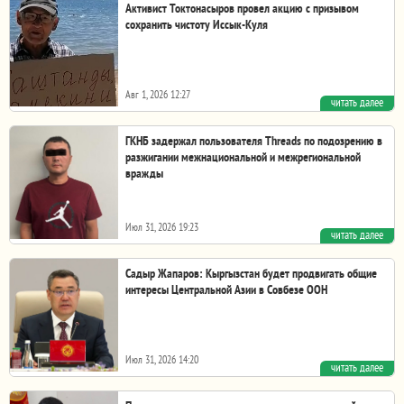
Активист Токтонасыров провел акцию с призывом
сохранить чистоту Иссык-Куля
Авг 1, 2026 12:27
читать далее
Өндүрүш Токтонасыров. Непрофессиональный перевод.
Гражданский активист Өндүрүш Токтонасыров провел...
ГКНБ задержал пользователя Threads по подозрению в
разжигании межнациональной и межрегиональной
вражды
Июл 31, 2026 19:23
читать далее
Сотрудники ГКНБ задержали пользователя социальной
сети Threads по подозрению в распространении...
Садыр Жапаров: Кыргызстан будет продвигать общие
интересы Центральной Азии в Совбезе ООН
Июл 31, 2026 14:20
читать далее
Президент Садыр Жапаров предложил активизировать
работу над введением единой туристической визы...