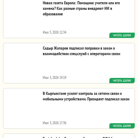
Новая газета Европа: Помощник учителя или его
замена? Как разные страны внедряют ИИ в
образование
Июл 5, 2026 12:34
читать далее
Как правильнее — ограждать ребенка от искусственного
интеллекта так долго, как это возможно, или...
Садыр Жапаров подписал поправки в закон о
взаимодействии спецслужб с операторами связи
Июл 3, 2026 19:19
читать далее
Президент Садыр Жапаров подписал поправки в ряд
законов в связи с принятием Цифрового кодекса КР....
В Кыргызстане усилят контроль за сетями связи и
мобильными устройствами. Президент подписал закон
Июл 3, 2026 17:36
читать далее
Президент Садыр Жапаров подписал закон о внесении
изменений в ряд законодательных актов в связи с...