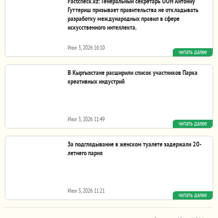
Factcheck.kz: Генеральный секретарь ООН Антониу
Гуттериш призывает правительства не откладывать
разработку международных правил в сфере
искусственного интеллекта.
Июл 3, 2026 16:10
читать далее
Эксперты организации, среди прочего, обращают
внимание на риски дезинформации и угодливого...
В Кыргызстане расширили список участников Парка
креативных индустрий
Июл 3, 2026 11:49
читать далее
Кабмин внес изменения в положение о Парке креативных
индустрий, расширив перечень видов...
За подглядывание в женском туалете задержали 20-
летнего парня
Июл 3, 2026 11:21
читать далее
Видео с инцидентом распространилось в социальных сетях.
Сам молодой человек утверждал, что по...