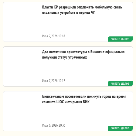
Власти КР разрешили отключать мобильную связь
отдельных устройств в период ЧП
Июл 7, 2026 10:18
читать далее
Президент Садыр Жапаров подписал закон, которым
внесены изменения в ряд законодательных актов в...
Два памятника архитектуры в Бишкеке официально
получили статус утраченных
Июл 7, 2026 10:12
читать далее
Кабмин внес изменения в Государственный список
памятников истории и культуры республиканского...
Бишкекчанам посоветовали покинуть город на время
саммита ШОС и открытия ВИК
Июл 6, 2026 20:36
читать далее
30-31 августа и 1 сентября в Бишкеке состоятся саммит