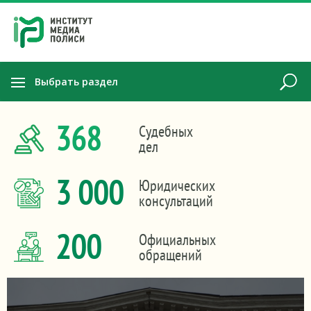
Выбрать раздел
368
Судебных
дел
3 000
Юридических
консультаций
200
Официальных
обращений