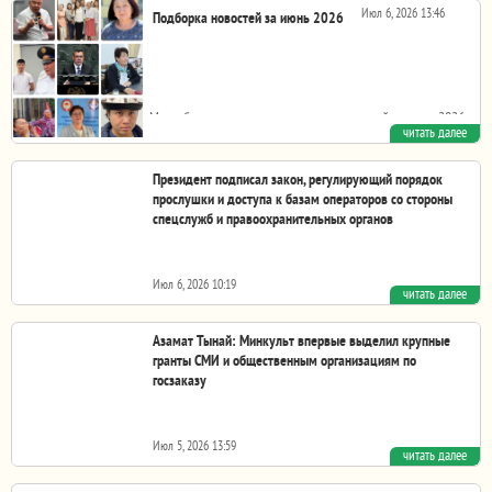
Шанхайской организации сотрудничества...
Июл 6, 2026 13:46
Подборка новостей за июнь 2026
Мы собрали некоторые заголовки новостей за июнь 2026
читать далее
года, которые затрагивают свободу слова,...
Президент подписал закон, регулирующий порядок
прослушки и доступа к базам операторов со стороны
спецслужб и правоохранительных органов
Июл 6, 2026 10:19
читать далее
Президент Садыр Жапаров подписал закон «О внесении
изменений в некоторые законодательные акты в...
Азамат Тынай: Минкульт впервые выделил крупные
гранты СМИ и общественным организациям по
госзаказу
Июл 5, 2026 13:59
читать далее
Текст поста Azamat Tynai в Фейсбуке: как раз когда был в
3-дневном бане в Фейсбуке прочитал...