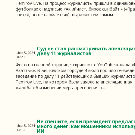
Temirov Live. На процесс журналисты пришли в одинаков
футболках с надписью «Ак ийилет, бирок сынбайт!» («Пр
гнется, но не сломается»), выразив тем самым...
Суд не стал рассматривать апелляци
делу 11 журналистов
Июл 5, 2024
16:23
Фото на главной странице: скриншот с YouTube-канала 
Азаттык». В Бишкекском горсуде 4 июля прошло очередн
заседание по делу 11 действующих и бывших журналист
Temirov Live, на котором была заявлена апелляционная
жалоба об изменении меры пресечения в...
Не спешите, если президент предлаг
много денег: как мошенники использ
Июл 5, 2024
14:10
ИИ