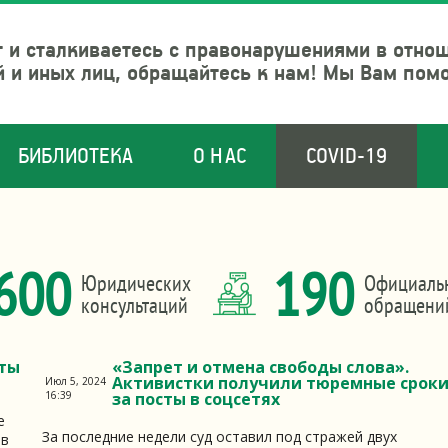
 и сталкиваетесь с правонарушениями в отно
й и иных лиц, обращайтесь к нам! Мы Вам пом
БИБЛИОТЕКА
О НАС
COVID-19
600
190
Юридических
Официаль
консультаций
обращени
сты
«Запрет и отмена свободы слова».
Активистки получили тюремные срок
Июл 5, 2024
16:39
за посты в соцсетях
е
За последние недели суд оставил под стражей двух
ов