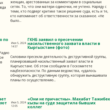
женщин, арестованных за комментарии в социальных
ых
сетях. То, что они матери-одиночки, не учтено. Наряду с
авда
теми, кто подверг критике такое решение суда, есть и те,
кто напоминает об ответственности за сказанное. «Не
было...
ю по
ГКНБ заявил о пресечении
насильственного захвата власти в
Июл 5, 2024
14:57
Кыргызстане (фото)
«Радио
Силовики пресекли деятельность деструктивной группы,
ое
планировавшей насильственный захват власти в
ов
Кыргызстане. Об этом сообщили в Госкомитете
нацбезопасности. По данным ведомства, «удалось
обнаружить деструктивную группу, которая вынашивала
планы по осуществлению...
ает
«Они не причастны». Махабат Тажибе
уют
кызы на суде защитила бывших
Июл 5, 2024
12:05
коллег