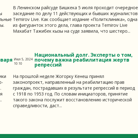
В Ленинском райсуде Бишкека 5 июля проходит очередно
ы
заседание по делу 11 действующих и бывших журналистов
льные
Temirov Live. Как сообщает издание «Политклиника», одна
ы.
из фигуранток этого дела, глава проекта Temirov Live
Махабат Тажибек кызы на суде заявила, что шестеро...
Национальный долг. Эксперты о том,
оваря
почему важна реабилитация жертв
Июл 5, 2024
10:10
репрессий
ики
На прошлой неделе Жогорку Кенеш принял
о-
законопроект, направленный на реабилитацию прав
.
граждан, пострадавших в результате репрессий в период
ия
с 1918 по 1953 год. По словам инициаторов, принятие
.
такого закона послужит восстановлению исторической
справедливости, даст...