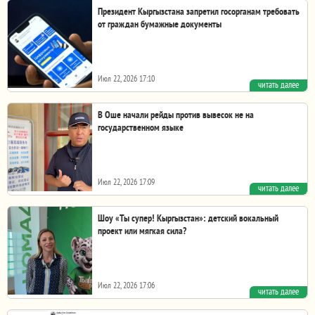
Осужденный в КР российский политолог...
Президент Кыргызстана запретил госорганам требовать
от граждан бумажные документы
Июл 22, 2026 17:10
читать далее
Но есть условие - они должны быть доступны в
электронных базах Президент Кыргызской Республики...
В Оше начали рейды против вывесок не на
государственном языке
Июл 22, 2026 17:09
читать далее
В Оше мэр Жанарбек Акаев вместе с сотрудниками
муниципалитета провел рейд среди иностранных...
Шоу «Ты супер! Кыргызстан»: детский вокальный
проект или мягкая сила?
Июл 22, 2026 17:06
читать далее
Фото 24.kg. «Неограненные алмазы»: 40 детей готовятся к
шоу «Ты супер! Кыргызстан» «Ты супер!...