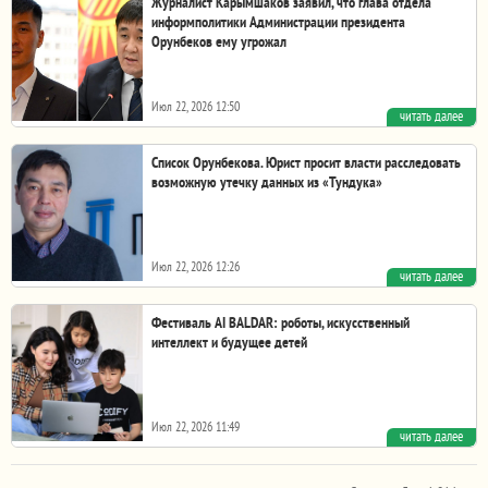
Журналист Карымшаков заявил, что глава отдела
информполитики Администрации президента
Орунбеков ему угрожал
Июл 22, 2026 12:50
читать далее
Журналист Эламан Карымшаков и руководитель отдела
информационной политики президента Кыргызстана...
Список Орунбекова. Юрист просит власти расследовать
возможную утечку данных из «Тундука»
Июл 22, 2026 12:26
читать далее
Юрист Нурбек Токтакунов опубликовал открытое
обращение к президенту Садыру Жапарову по поводу...
Фестиваль AI BALDAR: роботы, искусственный
интеллект и будущее детей
Июл 22, 2026 11:49
читать далее
Фото компании. Дети и родители смогут не просто узнать об
искусственном интеллекте, а попробовать...