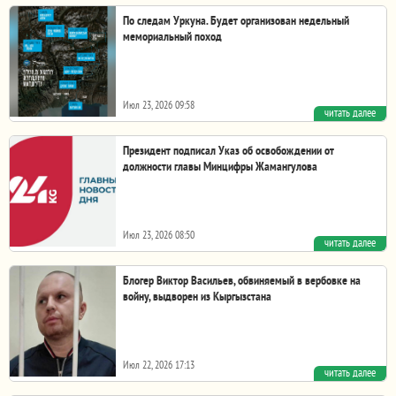
По следам Уркуна. Будет организован недельный
мемориальный поход
Июл 23, 2026 09:58
читать далее
В 2026 году исполняется 110 лет со дня трагедии Уркуна. В
связи с этой памятной датой с 25 по 31...
Президент подписал Указ об освобождении от
должности главы Минцифры Жамангулова
Июл 23, 2026 08:50
читать далее
Президент Садыр Жапаров подписал Указ
об освобождении Азамата Жамангулова от должности
Блогер Виктор Васильев, обвиняемый в вербовке на
министра...
войну, выдворен из Кыргызстана
Июл 22, 2026 17:13
читать далее
Фото Telegram-канала Mash. Виктор Васильев в суде