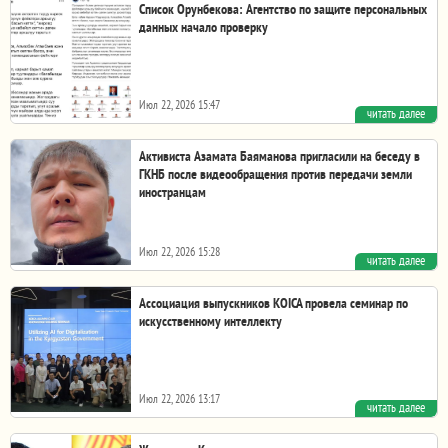
Список Орунбекова: Агентство по защите персональных
данных начало проверку
Июл 22, 2026 15:47
читать далее
Первая и отредактированная версии публикации
Дайырбека Орунбекова. Коллаж «Азаттыка»....
Активиста Азамата Баяманова пригласили на беседу в
ГКНБ после видеообращения против передачи земли
иностранцам
Июл 22, 2026 15:28
читать далее
Активист Азамат Баяманов выступил против передачи
земель иностранным инвесторам в Кыргызстане в...
Ассоциация выпускников KOICA провела семинар по
искусственному интеллекту
Июл 22, 2026 13:17
читать далее
21 июля 2026 года в Innovation Center состоялся второй
семинар по обмену и распространению знаний...