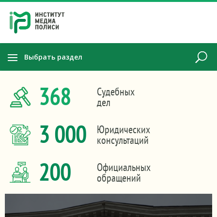
Выбрать раздел
368
Судебных
дел
3 000
Юридических
консультаций
200
Официальных
обращений