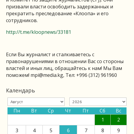
призвали власти освободить задержанных и
прекратить преследование «Клоопа» и его
сотрудников.
http://t.me/kloopnews/33181
Если Вы журналист и сталкиваетесь с
правонарушениями в отношении Вас со стороны
властей и иных лиц, обращайтесь к нам! Мы Вам
поможем!
mpi@media.kg
, Тел: +996 (312) 961960
Календарь
Пн
Вт
Ср
Чт
Пт
Сб
Вс
1
2
3
4
5
6
7
8
9