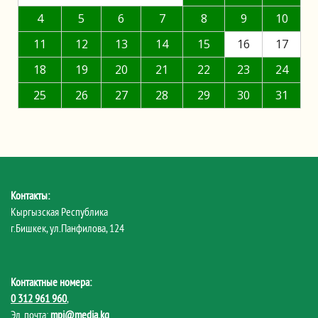
4
5
6
7
8
9
10
11
12
13
14
15
16
17
18
19
20
21
22
23
24
25
26
27
28
29
30
31
Контакты:
Кыргызская Республика
г.Бишкек, ул.Панфилова, 124
Контактные номера:
0 312 961 960
,
Эл. почта:
mpi@media.kg