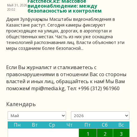
Factcheck.kz: Массовое
видеонаблюдение: между
Май 31, 2026
20:02
безопасностью и контролем
Дария Зулфухарқызы Масштабы видеонаблюдения в
Казахстане растут. Сегодня камеры фиксируют
происходящее на улицах, дорогах, в аэропортах и
общественных местах. Часть из них уже оснащена
технологией распознавания лиц. Власти объясняют эти
меры созданием более безопасной...
Если Вы журналист и сталкиваетесь с
правонарушениями в отношении Вас со стороны
властей и иных лиц, обращайтесь к нам! Мы Вам
поможем!
mpi@media.kg
, Тел: +996 (312) 961960
Календарь
Пн
Вт
Ср
Чт
Пт
Сб
Вс
1
2
3