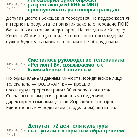
разрешающий ГКНБ и МВД
Май 20, 2026
14:14
прослушивать разговоры граждан
Депутат Дастан Бекешев интересуется, не подорожает ли
интернет в результате принятия закона о передаче ГКНБ
баз данных сотовых операторов. На заседании Жогорку
Кенеша 20 мая он уточнил, что интернет-провайдерам
нужно будет устанавливать различное оборудование....
Сменилось руководство телеканала
«Регион ТВ», связываемого с
Май 20, 2026
14:06
Камчыбеком Ташиевым
По официальным данным Минюста, юридическое лицо
телеканала — ОсОО «АРТВ» — прошло
процедуру перерегистрации 30 апреля этого года.
Согласно новым регистрационным сведениям,
директором компании указан Жыргалбек Токторов.
Единственным учредителем (владельцем) значится...
Депутат: 72 деятеля культуры
выступили с открытым обращением
Май 20, 2026
14:01