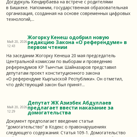
Догдуркуль Кендирбаева на встрече с родителями
в Бишкеке. Напомним, государственная образовательная
организация, созданная на основе современных цифровых
технологий,...
Жогорку Кенеш одобрил новую
редакцию Закона «О референдуме» в
Май 20, 2026
12:43
первом чтении
На заседании Жогорку Кенеша 20 мая председатель
Центральной комиссии по выборам и проведению
референдумов КР Тынчтык Шайназаров представил
депутатам проект конституционного закона
«О референдуме Кыргызской Республики». Он отметил,
что действующий закон был принят...
Депутат ЖК Азизбек Абдуллаев
предлагает ввести наказание за
Май 20, 2026
12:29
домогательства
Документ предполагает введение статьи
“домогательство” в Кодекс о правонарушениях
следующего содержания: Статья 109-1. Домогательство