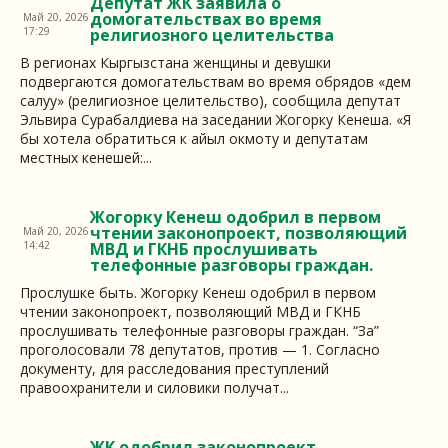
Депутат ЖК заявила о
домогательствах во время
Май 20, 2026
17:29
религиозного целительства
В регионах Кыргызстана женщины и девушки
подвергаются домогательствам во время обрядов «дем
салуу» (религиозное целительство), сообщила депутат
Эльвира Сурабалдиева на заседании Жогорку Кенеша. «Я
бы хотела обратиться к айыл окмоту и депутатам
местных кенешей:...
Жогорку Кенеш одобрил в первом
чтении законопроект, позволяющий
Май 20, 2026
14:42
МВД и ГКНБ прослушивать
телефонные разговоры граждан.
Прослушке быть. Жогорку Кенеш одобрил в первом
чтении законопроект, позволяющий МВД и ГКНБ
прослушивать телефонные разговоры граждан. “За”
проголосовали 78 депутатов, против — 1. Согласно
документу, для расследования преступлений
правоохранители и силовики получат...
ЖК одобрил законопроект,