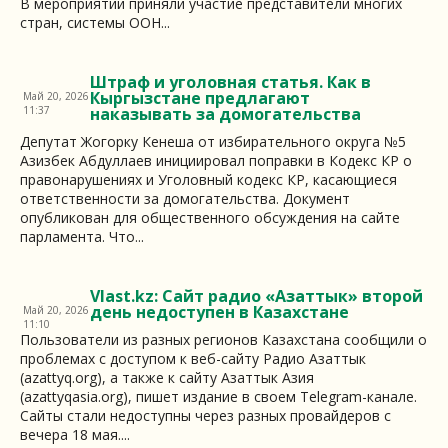
В мероприятии приняли участие представители многих
стран, системы ООН...
Штраф и уголовная статья. Как в
Кыргызстане предлагают
Май 20, 2026
11:37
наказывать за домогательства
Депутат Жогорку Кенеша от избирательного округа №5
Азизбек Абдуллаев инициировал поправки в Кодекс КР о
правонарушениях и Уголовный кодекс КР, касающиеся
ответственности за домогательства. Документ
опубликован для общественного обсуждения на сайте
парламента. Что...
Vlast.kz: Сайт радио «Азаттык» второй
день недоступен в Казахстане
Май 20, 2026
11:10
Пользователи из разных регионов Казахстана сообщили о
проблемах с доступом к веб-сайту Радио Азаттык
(azattyq.org), а также к сайту Азаттык Азия
(azattyqasia.org), пишет издание в своем Telegram-канале.
Сайты стали недоступны через разных провайдеров с
вечера 18 мая....