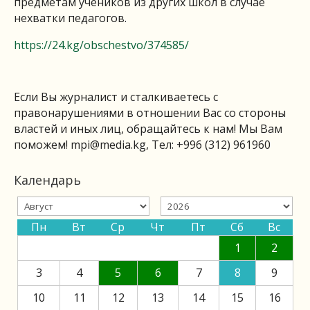
предметам учеников из других школ в случае
нехватки педагогов.
https://24.kg/obschestvo/374585/
Если Вы журналист и сталкиваетесь с
правонарушениями в отношении Вас со стороны
властей и иных лиц, обращайтесь к нам! Мы Вам
поможем!
mpi@media.kg
, Тел: +996 (312) 961960
Календарь
Пн
Вт
Ср
Чт
Пт
Сб
Вс
1
2
3
4
5
6
7
8
9
10
11
12
13
14
15
16