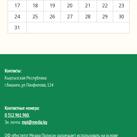
17
18
19
20
21
22
23
24
25
26
27
28
29
30
31
Контакты:
Кыргызская Республика
г.Бишкек, ул.Панфилова, 124
Контактные номера:
0 312 961 960
,
Эл. почта:
mpi@media.kg
ОФ «Институт Медиа Полиси» разрешает использовать на основе