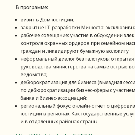
В программе:
визит в Дом юстиции;
закрытые IT-разработки Минюста: эксклюзивн
рабочее совещание: участие в обсуждении эле
контроля охранных ордеров при семейном нас
граждан и ликвидируют бумажную волокиту;
неформальный диалог без галстуков: открытая 
руководства министерства на самые острые в
ведомства;
дебюрократизация для бизнеса (выездная сесс
по дебюрократизации бизнес-сферы с участие
банка и бизнес-ассоциаций;
региональный фокус: онлайн-отчет о цифровиз
юстиции в регионах. Как государственные услу
и в отдаленных районах страны.