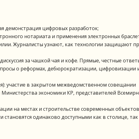
ая демонстрация цифровых разработок;
ктронного нотариата и применения электронных брасле
илии. Журналисты узнают, как технологии защищают п
дискуссия за чашкой чая и кофе. Прямые, честные ответ
опросы о реформах, дебюрократизации, цифровизации 
ия): участие в закрытом межведомственном совещании
м Министерства экономики КР, представителей Всемирн
ации на местах и строительстве современных объекто
ги становятся одинаково доступными как в столице, так