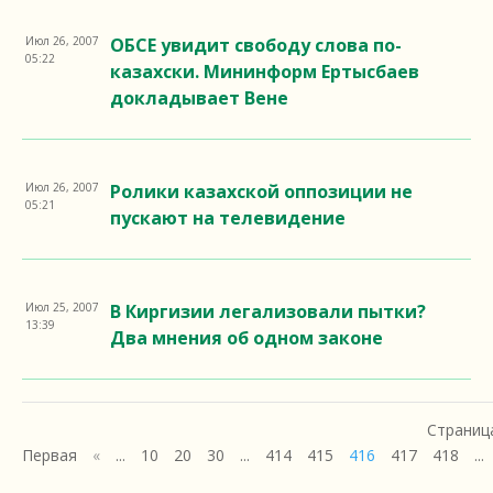
Июл 26, 2007
ОБСЕ увидит свободу слова по-
05:22
казахски. Мининформ Ертысбаев
докладывает Вене
Июл 26, 2007
Ролики казахской оппозиции не
05:21
пускают на телевидение
Июл 25, 2007
В Киргизии легализовали пытки?
13:39
Два мнения об одном законе
Страница
Первая
«
...
10
20
30
...
414
415
416
417
418
...