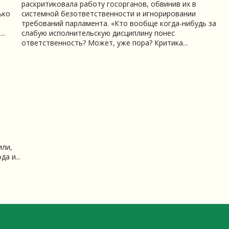
раскритиковала работу госорганов, обвинив их в
ько
системной безответственности и игнорировании
требований парламента. «Кто вообще когда-нибудь за
..
слабую исполнительскую дисциплину понес
ответственность? Может, уже пора? Критика...
или,
а и...