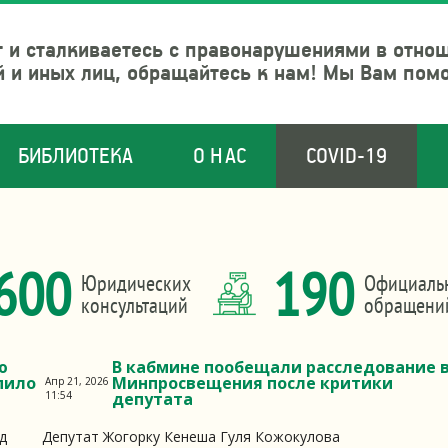
 и сталкиваетесь с правонарушениями в отно
й и иных лиц, обращайтесь к нам! Мы Вам пом
БИБЛИОТЕКА
О НАС
COVID-19
600
190
Юридических
Официаль
консультаций
обращени
ю
В кабмине пообещали расследование 
пило
Минпросвещения после критики
Апр 21, 2026
11:54
депутата
д
Депутат Жогорку Кенеша Гуля Кожокулова