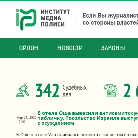
Если Вы журналист
со стороны власте
ОЙЛОН
НОВОСТИ
ЗАКОНЫ
342
2 
Судебных
дел
В отеле Оша вывесили антисемитску
табличку. Посольство Израиля высту
Апр 21, 2026
12:00
с осуждением
В Оше в отеле Villa появилась вывеска с запретом на вхо