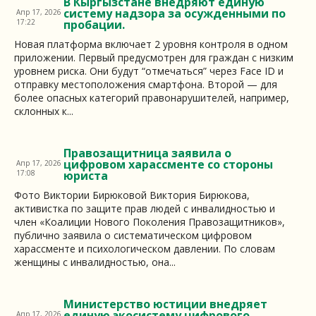
В Кыргызстане внедряют единую
систему надзора за осужденными по
Апр 17, 2026
17:22
пробации.
Новая платформа включает 2 уровня контроля в одном
приложении. Первый предусмотрен для граждан с низким
уровнем риска. Они будут “отмечаться” через Face ID и
отправку местоположения смартфона. Второй — для
более опасных категорий правонарушителей, например,
склонных к...
Правозащитница заявила о
цифровом харассменте со стороны
Апр 17, 2026
17:08
юриста
Фото Виктории Бирюковой Виктория Бирюкова,
активистка по защите прав людей с инвалидностью и
член «Коалиции Нового Поколения Правозащитников»,
публично заявила о систематическом цифровом
харассменте и психологическом давлении. По словам
женщины с инвалидностью, она...
Министерство юстиции внедряет
единую экосистему цифрового
Апр 17, 2026