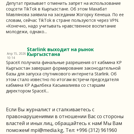
Депутат призывает отменить запрет на использование
соцсети TikTok в Кыргызстане. Об этом Махабат
Мавлянова заявила на заседании Жогорку Кенеша. По ее
словам, сейчас TikTok в стране пользуются через VPN.
«Конечно, надо учитывать нравственное воспитание
молодежи, однако...
Starlink выходит на рынок
Кыргызстана
Апр 15, 2026
10:14
SpaceX получила финальные разрешения от кабмина КР
Кыргызстан завершил формирование законодательной
базы для запуска спутникового интернета Starlink. Об
этом стало известно по итогам встречи председателя
кабмина КР Адылбека Касымалиева со старшим
директором SpaceX...
Если Вы журналист и сталкиваетесь с
правонарушениями в отношении Вас со стороны
властей и иных лиц, обращайтесь к нам! Мы Вам
поможем!
mpi@media.kg
, Тел: +996 (312) 961960