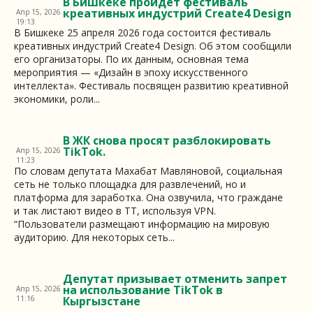
В Бишкеке пройдет фестиваль
креативных индустрий Create4 Design
Апр 15, 2026
19:13
В Бишкеке 25 апреля 2026 года состоится фестиваль
креативных индустрий Create4 Design. Об этом сообщили
его организаторы. По их данным, основная тема
мероприятия — «Дизайн в эпоху искусственного
интеллекта». Фестиваль посвящен развитию креативной
экономики, роли...
В ЖК снова просят разблокировать
TikTok.
Апр 15, 2026
11:23
По словам депутата Махабат Мавляновой, социальная
сеть не только площадка для развлечений, но и
платформа для заработка. Она озвучила, что граждане
и так листают видео в TT, используя VPN.
“Пользователи размещают информацию на мировую
аудиторию. Для некоторых сеть...
Депутат призывает отменить запрет
на использование TikTok в
Апр 15, 2026
11:16
Кыргызстане