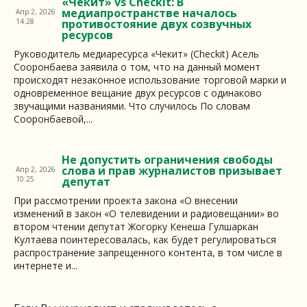
«Чекит» vs Checkit: В
медиапространстве началось
Апр 2, 2026
14:28
противостояние двух созвучных
ресурсов
Руководитель медиаресурса «Чекит» (Checkit) Асель
Сооронбаева заявила о том, что на данный момент
происходят незаконное использование торговой марки и
одновременное вещание двух ресурсов с одинаково
звучащими названиями. Что случилось По словам
Сооронбаевой,...
Не допустить ограничения свободы
слова и прав журналистов призывает
Апр 2, 2026
10:25
депутат
При рассмотрении проекта закона «О внесении
изменений в закон «О телевидении и радиовещании» во
втором чтении депутат Жогорку Кенеша Гулшаркан
Култаева поинтересовалась, как будет регулироваться
распространение запрещенного контента, в том числе в
интернете и...