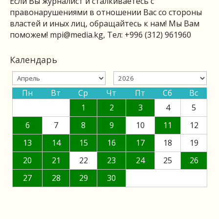
Если Вы журналист и сталкиваетесь с
правонарушениями в отношении Вас со стороны
властей и иных лиц, обращайтесь к нам! Мы Вам
поможем!
mpi@media.kg
, Тел: +996 (312) 961960
Календарь
Пн
Вт
Ср
Чт
Пт
Сб
Вс
1
2
3
4
5
6
7
8
9
10
11
12
13
14
15
16
17
18
19
20
21
22
23
24
25
26
27
28
29
30