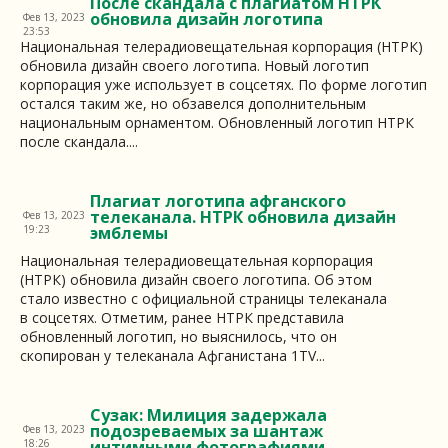
После скандала с плагиатом НТРК
обновила дизайн логотипа
Фев 13, 2023
23:53
Национальная телерадиовещательная корпорация (НТРК)
обновила дизайн своего логотипа. Новый логотип
корпорация уже использует в соцсетях. По форме логотип
остался таким же, но обзавелся дополнительным
национальным орнаментом. Обновленный логотип НТРК
после скандала....
Плагиат логотипа афганского
телеканала. НТРК обновила дизайн
Фев 13, 2023
19:23
эмблемы
Национальная телерадиовещательная корпорация
(НТРК) обновила дизайн своего логотипа. Об этом
стало известно с официальной страницы телеканала
в соцсетях. Отметим, ранее НТРК представила
обновленный логотип, но выяснилось, что он
скопирован у телеканала Афганистана 1TV...
Сузак: Милиция задержала
подозреваемых за шантаж
Фев 13, 2023
18:26
интимными фотографиями