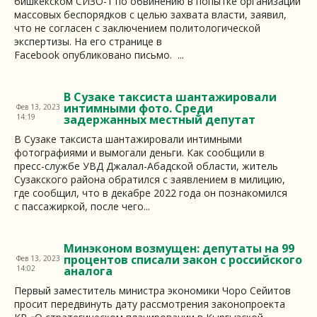
бишкекском СИЗО-1 по обвинению в попытке организации
массовых беспорядков с целью захвата власти, заявил,
что не согласен с заключением политологической
экспертизы. На его странице в
Facebook опубликовано письмо. ...
В Сузаке таксиста шантажировали
интимными фото. Среди
Фев 13, 2023
14:19
задержанных местный депутат
В Сузаке таксиста шантажировали интимными
фотографиями и вымогали деньги. Как сообщили в
пресс-службе УВД Джалал-Абадской области, житель
Сузакского района обратился с заявлением в милицию,
где сообщил, что в декабре 2022 года он познакомился
с пассажиркой, после чего...
Минэконом возмущен: депутаты на 99
процентов списали закон с российского
Фев 13, 2023
14:02
аналога
Первый заместитель министра экономики Чоро Сейитов
просит передвинуть дату рассмотрения законопроекта