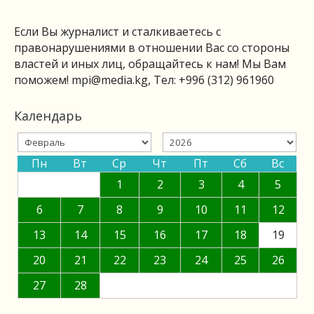
Если Вы журналист и сталкиваетесь с
правонарушениями в отношении Вас со стороны
властей и иных лиц, обращайтесь к нам! Мы Вам
поможем!
mpi@media.kg
, Тел: +996 (312) 961960
Календарь
Пн
Вт
Ср
Чт
Пт
Сб
Вс
1
2
3
4
5
6
7
8
9
10
11
12
13
14
15
16
17
18
19
20
21
22
23
24
25
26
27
28