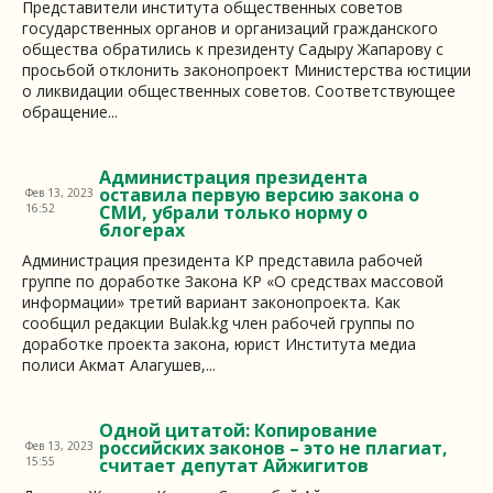
Представители института общественных советов
государственных органов и организаций гражданского
общества обратились к президенту Садыру Жапарову с
просьбой отклонить законопроект Министерства юстиции
о ликвидации общественных советов. Соответствующее
обращение...
Администрация президента
оставила первую версию закона о
Фев 13, 2023
16:52
СМИ, убрали только норму о
блогерах
Администрация президента КР представила рабочей
группе по доработке Закона КР «О средствах массовой
информации» третий вариант законопроекта. Как
сообщил редакции Bulak.kg член рабочей группы по
доработке проекта закона, юрист Института медиа
полиси Акмат Алагушев,...
Одной цитатой: Копирование
российских законов – это не плагиат,
Фев 13, 2023
15:55
считает депутат Айжигитов