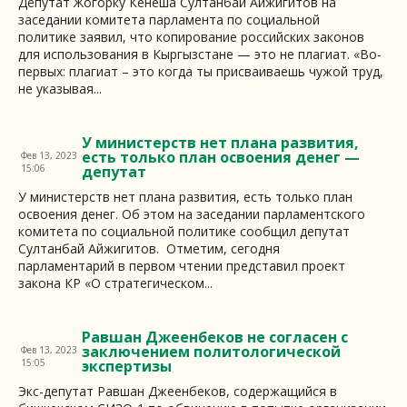
Депутат Жогорку Кенеша Султанбай Айжигитов на
заседании комитета парламента по социальной
политике заявил, что копирование российских законов
для использования в Кыргызстане — это не плагиат. «Во-
первых: плагиат – это когда ты присваиваешь чужой труд,
не указывая...
У министерств нет плана развития,
есть только план освоения денег —
Фев 13, 2023
15:06
депутат
У министерств нет плана развития, есть только план
освоения денег. Об этом на заседании парламентского
комитета по социальной политике сообщил депутат
Султанбай Айжигитов. Отметим, сегодня
парламентарий в первом чтении представил проект
закона КР «О стратегическом...
Равшан Джеенбеков не согласен с
заключением политологической
Фев 13, 2023
15:05
экспертизы
Экс-депутат Равшан Джеенбеков, содержащийся в