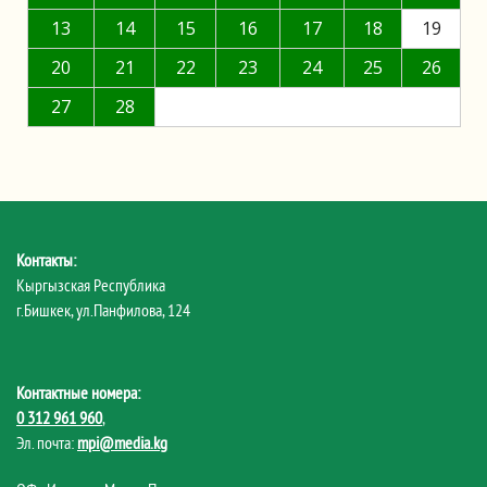
13
14
15
16
17
18
19
20
21
22
23
24
25
26
27
28
Контакты:
Кыргызская Республика
г.Бишкек, ул.Панфилова, 124
Контактные номера:
0 312 961 960
,
Эл. почта:
mpi@media.kg