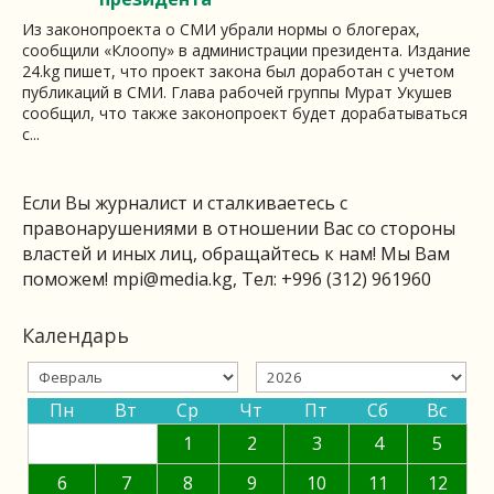
Из законопроекта о СМИ убрали нормы о блогерах,
сообщили «Клоопу» в администрации президента. Издание
24.kg пишет, что проект закона был доработан с учетом
публикаций в СМИ. Глава рабочей группы Мурат Укушев
сообщил, что также законопроект будет дорабатываться
с...
Если Вы журналист и сталкиваетесь с
правонарушениями в отношении Вас со стороны
властей и иных лиц, обращайтесь к нам! Мы Вам
поможем!
mpi@media.kg
, Тел: +996 (312) 961960
Календарь
Пн
Вт
Ср
Чт
Пт
Сб
Вс
1
2
3
4
5
6
7
8
9
10
11
12