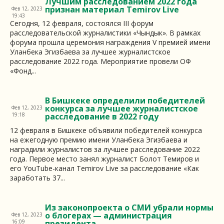
Лучшим расследованием 2022 года
признан материал Temirov Live
Фев 12, 2023
19:43
Сегодня, 12 февраля, состоялся III форум
расследовательской журналистики «Чындык». В рамках
форума прошла церемония награждения V премией имени
Уланбека Эгизбаева за лучшее журналистское
расследование 2022 года. Мероприятие провели ОФ
«Фонд...
В Бишкеке определили победителей
конкурса за лучшее журналистское
Фев 12, 2023
19:18
расследование в 2022 году
12 февраля в Бишкеке объявили победителей конкурса
на ежегодную премию имени Уланбека Эгизбаева и
наградили журналистов за лучшее расследование 2022
года. Первое место занял журналист Болот Темиров и
его YouTube-канал Temirov Live за расследование «Как
заработать 37...
Из законопроекта о СМИ убрали нормы
о блогерах — администрация
Фев 12, 2023
16:09
президента