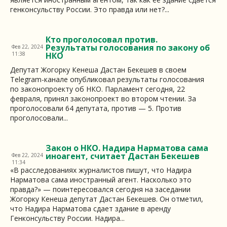
генконсульству России. Это правда или нет?...
Кто проголосовал против.
Результаты голосования по закону об
Фев 22, 2024
11:38
НКО
Депутат Жогорку Кенеша Дастан Бекешев в своем
Telegram-канале опубликовал результаты голосования
по законопроекту об НКО. Парламент сегодня, 22
февраля, принял законопроект во втором чтении. За
проголосовали 64 депутата, против — 5. Против
проголосовали...
Закон о НКО. Надира Нарматова сама
иноагент, считает Дастан Бекешев
Фев 22, 2024
11:34
«В расследованиях журналистов пишут, что Надира
Нарматова сама иностранный агент. Насколько это
правда?» — поинтересовался сегодня на заседании
Жогорку Кенеша депутат Дастан Бекешев. Он отметил,
что Надира Нарматова сдает здание в аренду
Генконсульству России. Надира...