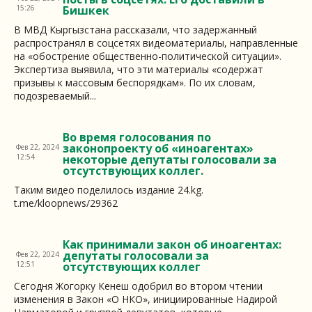
15:26
Бишкек
В МВД Кыргызстана рассказали, что задержанный
распространял в соцсетях видеоматериалы, направленные
на «обострение общественно-политической ситуации».
Экспертиза выявила, что эти материалы «содержат
призывы к массовым беспорядкам». По их словам,
подозреваемый...
Во время голосования по
законопроекту об «иноагентах»
Фев 22, 2024
12:54
некоторые депутаты голосовали за
отсутствующих коллег.
Таким видео поделилось издание 24.kg.
t.me/kloopnews/29362
Как принимали закон об иноагентах:
депутаты голосовали за
Фев 22, 2024
12:51
отсутствующих коллег
Сегодня Жогорку Кенеш одобрил во втором чтении
изменения в Закон «О НКО», инициированные Надирой