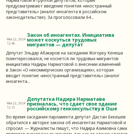
Нарматовой и группой депутатов, которые
предусматривают введение понятия «иностранный
представитель» (аналог иноагента в российском
законодательстве). За проголосовали 64...
Закон об иноагентах. Инициатива
может коснуться трудовых
Фев 22, 2024
12:46
мигрантов — депутат
Депутат Эльдар Абакиров на заседании Жогорку Кенеша
поинтересовался, не коснется ли трудовых мигрантов
инициатива Надиры Нарматовой о внесении изменений
в Закон «О некоммерческих организациях», которая
вводит понятие «иностранный представитель» (аналог
иноагента...
Депутатка Надира Нарматава
призналась, что сдает свое здание
Фев 22, 2024
12:15
российскому генконсульству в Оше
Во время заседания парламента депутат Дастан Бекешев
обратился к авторке закона об иноагентах Нарматовой и
спросил: — Журналисты пишут, что Надира Азимовна сама
является иностранным агентом, так как ее здание сдается