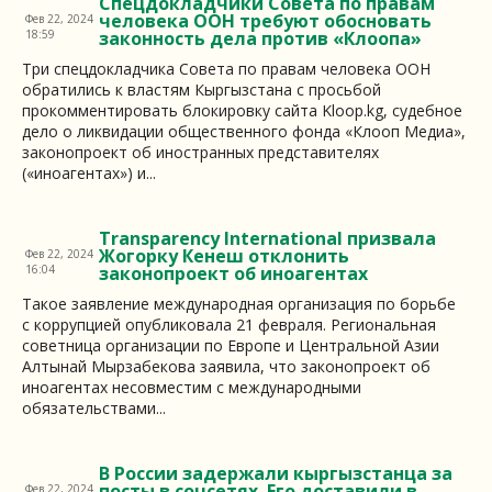
Спецдокладчики Совета по правам
человека ООН требуют обосновать
Фев 22, 2024
18:59
законность дела против «Клоопа»
Три спецдокладчика Совета по правам человека ООН
обратились к властям Кыргызстана с просьбой
прокомментировать блокировку сайта Kloop.kg, судебное
дело о ликвидации общественного фонда «Клооп Медиа»,
законопроект об иностранных представителях
(«иноагентах») и...
Transparency International призвала
Жогорку Кенеш отклонить
Фев 22, 2024
16:04
законопроект об иноагентах
Такое заявление международная организация по борьбе
с коррупцией опубликовала 21 февраля. Региональная
советница организации по Европе и Центральной Азии
Алтынай Мырзабекова заявила, что законопроект об
иноагентах несовместим с международными
обязательствами...
В России задержали кыргызстанца за
посты в соцсетях. Его доставили в
Фев 22, 2024