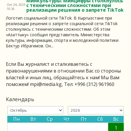
Минкультуры: Минцифры столкнулось
с техническими сложностями при
Окт 24, 2023
10:26
реализации решения о запрете TikTok
Логотип социальной сети TikTok. В Кыргызстане при
реализации решения о запрете социальной сети TikTok
столкнулись с техническими сложностями. Об этом
«Азаттыку» сообщил представитель Министерства
культуры, информации, спорта и молодежной политики
Бектур Ибрагимов. Он...
Если Вы журналист и сталкиваетесь с
правонарушениями в отношении Вас со стороны
властей и иных лиц, обращайтесь к нам! Мы Вам
поможем!
mpi@media.kg
, Тел: +996 (312) 961960
Календарь
Пн
Вт
Ср
Чт
Пт
Сб
Вс
1