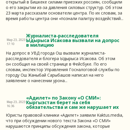
открытый в Бишкеке силами приезжих россиян, сообщили
о его закрытии из-за давления силовых структур. Об этом
23 марта рассказали основатели центра. По их словам, за
время работы центра они «познали палитру воздействий...
Журналиста-расследователя
Ыдырыса Исакова вызвали на допрос
Мар 23, 2023
17:10
в милицию
На допрос в УВД города Ош вызвали журналиста-
расследователя и блогера Ыдырыса Исакова. Об этом
он сообщил на своей странице в Фейсбуке. По его
словам, инспектор Управления Госналоговой службы по
городу Ош Жаныбай Сарыбашов написал на него
заявление о нанесении урона...
«Адилет» по Закону «О СМИ»:
Кыргызстан берет на себя
Мар 23, 2023
16:36
обязательства и сам же нарушает их
Юристы правовой клиники «Адилет» заявили Kaktus.media,
что при обсуждении нового текста Закона «О СМИ»
нарушаются принципы обсуждения закона, которые