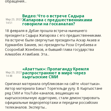
обращения...
Видео: Что о встрече Садыра
Жапарова с предшественниками
Мар 23, 2023
14:51
говорили на госканалах?
18 февраля в Дубае прошла встреча нынешнего
президента Садыра Жапарова с его предшественниками.
На встрече были свергнутые президенты Аскар Акаев и
Курманбек Бакиев, экс-президенты Роза Отунбаева и
Сооронбай Жээнбеков, и бывший глава государства
Алмазбек Атамбаев. Эта...
«Азаттык»: Пропаганду Кремля
распространяют в мире через
Мар 23, 2023
14:48
кыргызские СМИ
Оригинал материала опубликован на сайте «Азаттыка».
Автор материала Бакыт Торегельди уулу. В Кыргызстане
ряд СМИ и YouTube-каналов, вещающих на
кыргызскоязычную аудиторию, стали демонстрировать
официальные видеорепортажи и передачи российских
телеканалов. Эксперты...