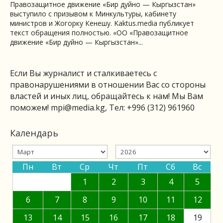
Правозащитное движение «Бир дуйно — Кыргызстан»
выступило с призывом к Минкультуры, кабинету
министров и Жогорку Кенешу. Kaktus.media публикует
текст обращения полностью. «ОО «Правозащитное
движение «Бир дуйно — Кыргызстан»...
Если Вы журналист и сталкиваетесь с
правонарушениями в отношении Вас со стороны
властей и иных лиц, обращайтесь к нам! Мы Вам
поможем!
mpi@media.kg
, Тел: +996 (312) 961960
Календарь
Пн
Вт
Ср
Чт
Пт
Сб
Вс
1
2
3
4
5
6
7
8
9
10
11
12
13
14
15
16
17
18
19