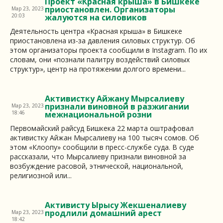
Проект «Красная крыша» в Бишкеке
приостановлен. Организаторы
Мар 23, 2023
20:03
жалуются на силовиков
Деятельность центра «Красная крыша» в Бишкеке
приостановлена из-за давления силовых структур. Об
этом организаторы проекта сообщили в Instagram. По их
словам, они «познали палитру воздействий силовых
структур», центр на протяжении долгого времени...
Активистку Айжану Мырсалиеву
признали виновной в разжигании
Мар 23, 2023
18:46
межнациональной розни
Первомайский райсуд Бишкека 22 марта оштрафовал
активистку Айжан Мырсалиеву на 100 тысяч сомов. Об
этом «Клоопу» сообщили в пресс-службе суда. В суде
рассказали, что Мырсалиеву признали виновной за
возбуждение расовой, этнической, национальной,
религиозной или...
Активисту Ырысу Жекшеналиеву
продлили домашний арест
Мар 23, 2023
18:42