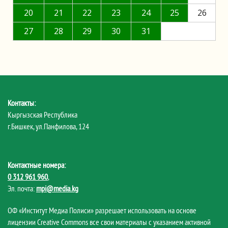
20
21
22
23
24
25
26
27
28
29
30
31
Контакты:
Кыргызская Республика
г.Бишкек, ул.Панфилова, 124
Контактные номера:
0 312 961 960
,
Эл. почта:
mpi@media.kg
ОФ «Институт Медиа Полиси» разрешает использовать на основе
лицензии Creative Commons все свои материалы с указанием активной