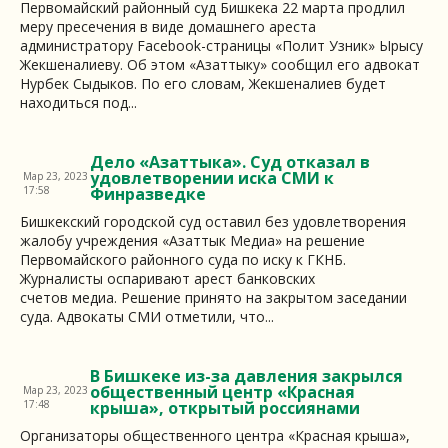
Первомайский районный суд Бишкека 22 марта продлил
меру пресечения в виде домашнего ареста
администратору Facebook-страницы «Полит Узник» Ырысу
Жекшеналиеву. Об этом «Азаттыку» сообщил его адвокат
Нурбек Сыдыков. По его словам, Жекшеналиев будет
находиться под...
Дело «Азаттыка». Суд отказал в
удовлетворении иска СМИ к
Мар 23, 2023
17:58
Финразведке
Бишкекский городской суд оставил без удовлетворения
жалобу учреждения «Азаттык Медиа» на решение
Первомайского районного суда по иску к ГКНБ.
Журналисты оспаривают арест банковских
счетов медиа. Решение принято на закрытом заседании
суда. Адвокаты СМИ отметили, что...
В Бишкеке из-за давления закрылся
общественный центр «Красная
Мар 23, 2023
17:48
крыша», открытый россиянами
Организаторы общественного центра «Красная крыша»,