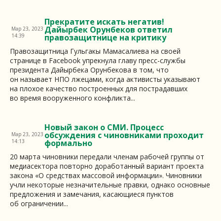
Прекратите искать негатив!
Дайырбек Орунбеков ответил
Мар 23, 2023
14:39
правозащитнице на критику
Правозащитница Гульгакы Мамасалиева на своей
странице в Facebook упрекнула главу пресс-службы
президента Дайырбека Орунбекова в том, что
он называет НПО лжецами, когда активисты указывают
на плохое качество построенных для пострадавших
во время вооруженного конфликта...
Новый закон о СМИ. Процесс
обсуждения с чиновниками проходит
Мар 23, 2023
14:13
формально
20 марта чиновники передали членам рабочей группы от
медиасектора повторно доработанный вариант проекта
закона «О средствах массовой информации». Чиновники
учли некоторые незначительные правки, однако основные
предложения и замечания, касающиеся пунктов
об ограничении...