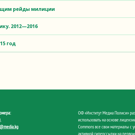
ющим рейды милиции
ику. 2012—2016
15 год
омера:
ОФ «Институт Медиа Полиси» ра
0
,
использовать на основе лицензии
@media.kg
Commons все свои материалы с 
активной гиперссылки на первои