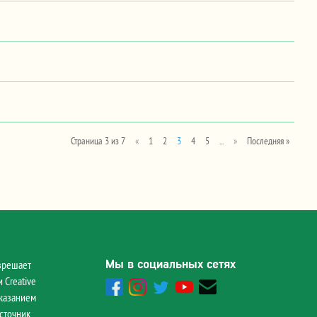
Страница 3 из 7
«
1
2
3
4
5
...
»
Последняя »
Мы в социальных сетях
зрешает
 Creative
указанием
сточник.