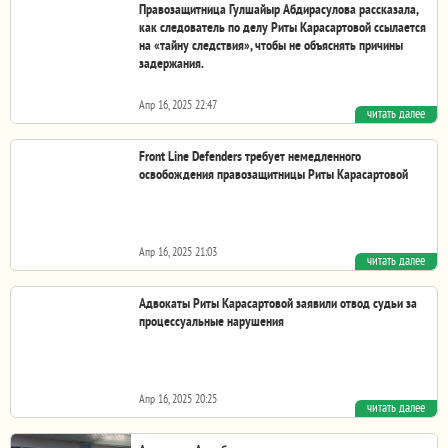
Правозащитница Гулшайыр Абдирасулова рассказала,
как следователь по делу Риты Карасартовой ссылается
на «тайну следствия», чтобы не объяснять причины
задержания.
Апр 16, 2025 22:47
читать далее
«Так получилось». Правозащитница Гулшайыр
Абдирасулова рассказала, как следователь по делу Риты...
Front Line Defenders требует немедленного
освобождения правозащитницы Риты Карасартовой
Апр 16, 2025 21:03
читать далее
15 апреля была задержана правозащитница Рита
Карасартова. По данным правозащитной организации...
Адвокаты Риты Карасартовой заявили отвод судьи за
процессуальные нарушения
Апр 16, 2025 20:25
читать далее
В ходе судебного заседания по делу правозащитницы
Риты Карасартовой, которое проходит в...