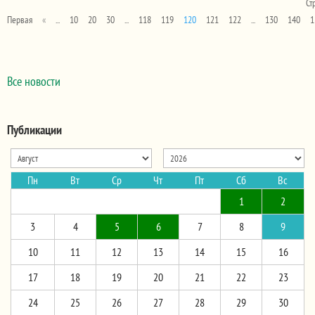
Ст
Первая
«
...
10
20
30
...
118
119
120
121
122
...
130
140
1
Все новости
Публикации
Пн
Вт
Ср
Чт
Пт
Сб
Вс
1
2
3
4
5
6
7
8
9
10
11
12
13
14
15
16
17
18
19
20
21
22
23
24
25
26
27
28
29
30