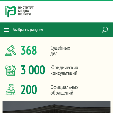
Выбрать раздел
368
Судебных
дел
3 000
Юридических
консультаций
200
Официальных
обращений