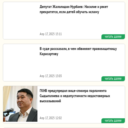
Депутат Жалолидин Нурбаев: Насилие и рэкет
прекратятся, если детей обучать исламу
Апр 17, 2025 15:11
читать далее
Насилие и рэкет прекратятся, если детей обучать исламу
Заявил на заседании Жогорку Кенеша депутат...
В суде рассказали, в чем обвиняют правозащитницу
Карасартову
Апр 17, 2025 13:03
читать далее
В Бишкекском горсуде сообщили, что правозащитницу Риту
Карасартову заключили под стражу до 12 мая,...
ГКНБ предупредил вице-спикера парламента
Сыдыгалиева о недопустимости недостоверных
высказываний
Апр 17, 2025 12:02
читать далее
Сотрудники спецслужбы вызвали на беседу вице-спикера