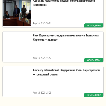
Адвокат: «Атамбаева лишили неприкосновенности
незаконно»
Апр 16, 2025 16:12
читать далее
Адвокат Алмазбека Атамбаева, Сергей Слесарев во время
прений сторон на заседании по Кой-Ташским...
Риту Карасартову задержали из-за письма Тилекмата
Куренова — адвокат
Апр 16, 2025 15:52
читать далее
Адвокат Жаныш Бараков подтвердил в интервью
«Настоящему времени. Азия», что его подзащитную —...
Amnesty International: Задержание Риты Карасартовой
— тревожный сигнал
Апр 16, 2025 15:25
читать далее
Международная организация Amnesty International
заявила, что арест кыргызстанской правозащитницы...