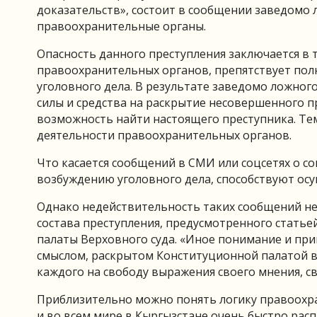
доказательств», состоит в сообщении заведомо 
правоохранительные органы.
Опасность данного преступления заключается в 
правоохранительных органов, препятствует пол
уголовного дела. В результате заведомо ложног
силы и средства на раскрытие несовершенного пр
возможность найти настоящего преступника. Те
деятельности правоохранительных органов.
Что касается сообщений в СМИ или соцсетях о с
возбуждению уголовного дела, способствуют осу
Однако недействительность таких сообщений не
состава преступления, предусмотренного статье
палаты Верховного суда. «Иное понимание и прим
смыслом, раскрытом Конституционной палатой 
каждого на свободу выражения своего мнения, сво
Приблизительно можно понять логику правоохра
и во всем мире в Кыргызстане очень быстро рас