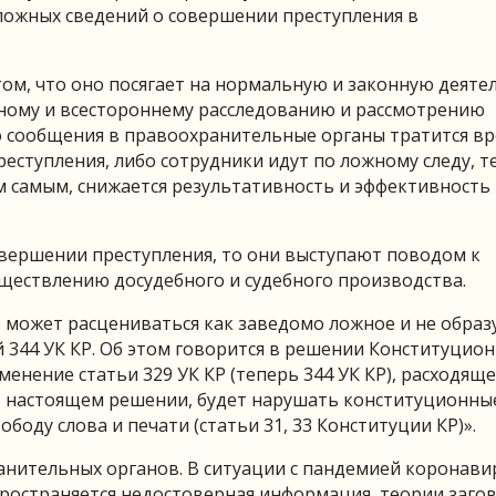
ложных сведений о совершении преступления в
том, что оно посягает на нормальную и законную деяте
ному и всестороннему расследованию и рассмотрению
о сообщения в правоохранительные органы тратится вр
еступления, либо сотрудники идут по ложному следу, т
м самым, снижается результативность и эффективность
овершении преступления, то они выступают поводом к
ществлению досудебного и судебного производства.
 может расцениваться как заведомо ложное и не образ
й 344 УК КР. Об этом говорится в решении Конституцио
енение статьи 329 УК КР (теперь 344 УК КР), расходяще
в настоящем решении, будет нарушать конституционны
боду слова и печати (статьи 31, 33 Конституции КР)».
нительных органов. В ситуации с пандемией коронавир
пространяется недостоверная информация, теории загов