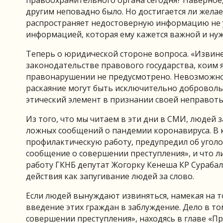
правоохранительного органа сегодня? Наверное,
другим неповадно было. Но достигается ли желае
распространяет недостоверную информацию не у
информацией, которая ему кажется важной и нуж
Теперь о юридической стороне вопроса. «Извине
законодательстве правового государства, коим я
правонарушении не предусмотрено. Невозможно 
раскаяние могут быть исключительно доброволь
этический элемент в признании своей неправоты
Из того, что мы читаем в эти дни в СМИ, людей
ложных сообщений о пандемии коронавируса. В 
профилактическую работу, предупредил об уголо
сообщение о совершении преступления», и что л
работу ГКНБ депутат Жогорку Кенеша КР Сурабалд
действия как запугивание людей за слово.
Если людей вынуждают извиняться, намекая на то
введение этих граждан в заблуждение. Дело в то
совершении преступления», находясь в главе «П