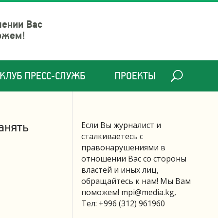
шении Вас
ожем!
КЛУБ ПРЕСС-СЛУЖБ
ПРОЕКТЫ
анять
Если Вы журналист и
сталкиваетесь с
правонарушениями в
отношении Вас со стороны
властей и иных лиц,
обращайтесь к нам! Мы Вам
поможем!
mpi@media.kg
,
Тел: +996 (312) 961960