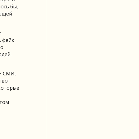
ось бы,
ующей
и
, фейк
но
юдей.
и СМИ,
тво
которые
этом