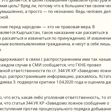
 это делается, в целях повышения правовой культуры и
мая цель? Вряд ли, потому что в большинстве своем че
мышленно, а просто — по незнанию. Ведь человек дел
ной.
ние перед народом» — это не правовая мера. В
вляется Кыргызстан, такое наказание как раскаяться в
раскаяться и извиниться по принуждению. И извинение
ным волеизъявлением гражданина, и несут в себе лишь
.
 задерживают в связи с распространением ими так назы
каждом случае в СМИ сообщается, что ГКНБ провел
вной ответственности по ст. 344 УК КР «Заведомо ложн
ицо, распространившее информацию, раскаялось. Кстат
иева Э. подвергла критике 1.04.2020 года и оценила д
, что есть какая-либо уголовная ответственность, то э
м, что статья 344 УК КР «Заведомо ложное сообщение о
реступления против процессуального порядка добывани