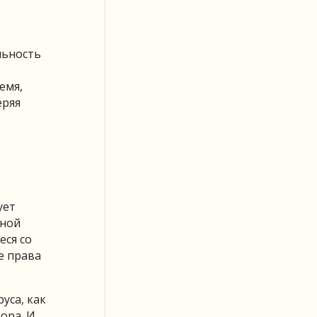
льность
емя,
еряя
ует
нной
еся со
е права
уса, как
ора. И