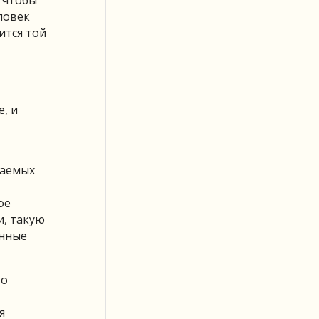
 чтобы
ловек
ится той
, и
ваемых
ое
и, такую
анные
то
я