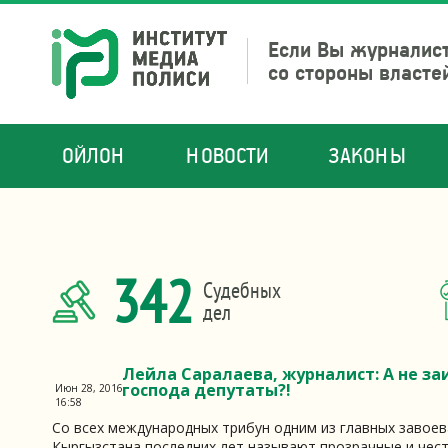
Если Вы журналист
со стороны власте
ОЙЛОН
НОВОСТИ
ЗАКОНЫ
342
Судебных
дел
Лейла Саралаева, журналист: А не за
господа депутаты?!
Июн 28, 2016
16:58
Со всех международных трибун одним из главных завое
Кыргызстана последних лет называют прозрачные и чес