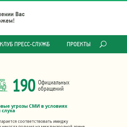
шении Вас
ожем!
КЛУБ ПРЕСС-СЛУЖБ
ПРОЕКТЫ
190
Официальных
обращений
овые угрозы СМИ в условиях
 слуха
старается соответствовать имиджу
н некогда получил на международной арене.