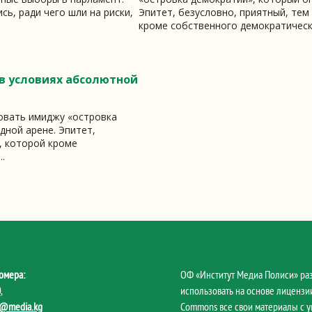
сь, ради чего шли на риски,
Эпитет, безусловно, приятный, тем
кроме собственного демократическо
в условиях абсолютной
вовать имиджу «островка
дной арене. Эпитет,
, которой кроме
.
омера:
ОФ «Институт Медиа Полиси» ра
0
,
использовать на основе лицензии
@media.kg
Commons все свои материалы с 