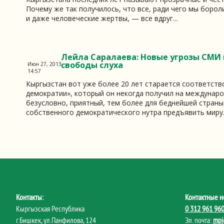
Почему же так получилось, что все, ради чего мы бороли
и даже человеческие жертвы, — все вдруг...
Лейла Саралаева: Новые угрозы СМИ 
свободы слуха
Июн 27, 2013
14:57
Кыргызстан вот уже более 20 лет старается соответст
демократии», который он некогда получил на междунаро
безусловно, приятный, тем более для беднейшей страны
собственного демократического нутра предъявить миру..
Контакты:
Контактные н
Кыргызская Республика
0 312 961 96
г.Бишкек, ул.Панфилова, 124
Эл. почта:
mpi