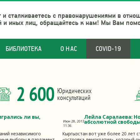
 и сталкиваетесь с правонарушениями в отно
й и иных лиц, обращайтесь к нам! Мы Вам пом
БИБЛИОТЕКА
О НАС
COVID-19
2 600
Юридических
консультаций
игрались ли вы,
Лейла Саралаева: Н
абсолютной свободы
Июн 28, 2013
11:36
ваний независимого
Кыргызстан вот уже более 20 лет 
тные выборы в парламент.
«островка демократии», который о