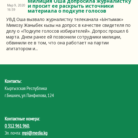
Милиция Оша допросила журналистку
и просит ее раскрыть источники
Мар 9, 2020
16:59
материала о подкупе голосов
УВД Оша вызвало журналистку телеканала «Ынтымак»
Мимозу Жаныбек кызы на допрос в качестве свидетеля по
делу о «Подкупе голосов избирателей». Допрос прошел 6
марта. Днем ранее ей позвонили сотрудники милиции,
обвинили ее в том, что она работает на партии
агитатором и...
Контакты:
Кыргызская Республика
г.Бишкек, ул.Панфилова, 124
Контактные номера:
0 312 961 960
,
Эл. почта:
mpi@media.kg