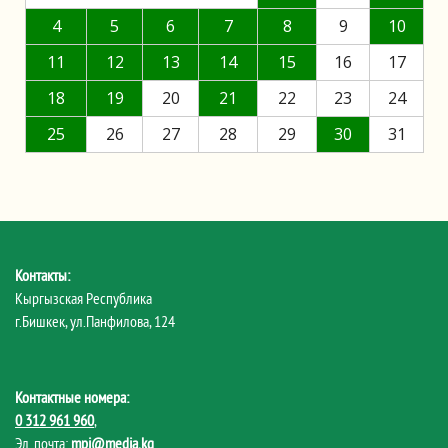
4
5
6
7
8
9
10
11
12
13
14
15
16
17
18
19
20
21
22
23
24
25
26
27
28
29
30
31
Контакты:
Кыргызская Республика
г.Бишкек, ул.Панфилова, 124
Контактные номера:
0 312 961 960
,
Эл. почта:
mpi@media.kg