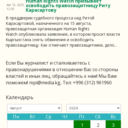
Human Rights Watch призывает
освободить правозащитницу Риту
Авг 15, 2025
12:30
Карасартову
В преддверии судебного процесса над Ритой
Карасартовой, назначенного на 15 августа,
правозащитная организация Human Rights
Watch опубликовала заявление, в котором просит власти
Кыргызстана снять обвинения и освободить
правозащитницу. Как отмечают правозащитники, дело...
Если Вы журналист и сталкиваетесь с
правонарушениями в отношении Вас со стороны
властей и иных лиц, обращайтесь к нам! Мы Вам
поможем!
mpi@media.kg
, Тел: +996 (312) 961960
Календарь
Пн
Вт
Ср
Чт
Пт
Сб
Вс
1
2
3