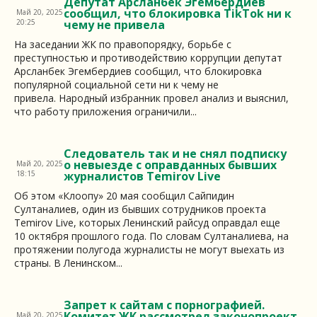
Депутат Арсланбек Эгембердиев
сообщил, что блокировка TikTok ни к
Май 20, 2025
20:25
чему не привела
На заседании ЖК по правопорядку, борьбе с
преступностью и противодействию коррупции депутат
Арсланбек Эгембердиев сообщил, что блокировка
популярной социальной сети ни к чему не
привела. Народный избранник провел анализ и выяснил,
что работу приложения ограничили...
Следователь так и не снял подписку
о невыезде с оправданных бывших
Май 20, 2025
18:15
журналистов Temirov Live
Об этом «Клоопу» 20 мая сообщил Сайпидин
Султаналиев, один из бывших сотрудников проекта
Temirov Live, которых Ленинский райсуд оправдал еще
10 октября прошлого года. По словам Султаналиева, на
протяжении полугода журналисты не могут выехать из
страны. В Ленинском...
Запрет к сайтам с порнографией.
Комитет ЖК рассмотрел законопроект
Май 20, 2025