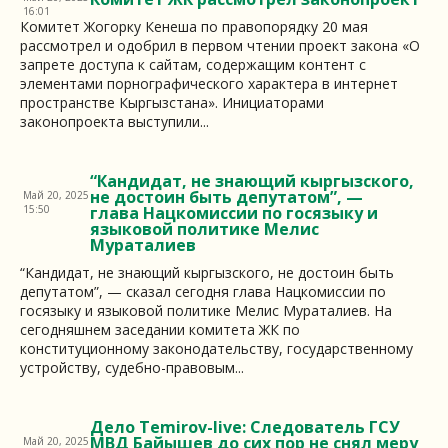
16:01
Комитет Жогорку Кенеша по правопорядку 20 мая
рассмотрел и одобрил в первом чтении проект закона «О
запрете доступа к сайтам, содержащим контент с
элементами порнографического характера в интернет
пространстве Кыргызстана». Инициаторами
законопроекта выступили...
“Кандидат, не знающий кыргызского,
не достоин быть депутатом”, —
Май 20, 2025
15:50
глава Нацкомиссии по госязыку и
языковой политике Мелис
Мураталиев
“Кандидат, не знающий кыргызского, не достоин быть
депутатом”, — сказал сегодня глава Нацкомиссии по
госязыку и языковой политике Мелис Мураталиев. На
сегодняшнем заседании комитета ЖК по
конституционному законодательству, государственному
устройству, судебно-правовым...
Дело Temirov-live: Следователь ГСУ
МВД Байышев до сих пор не снял меру
Май 20, 2025