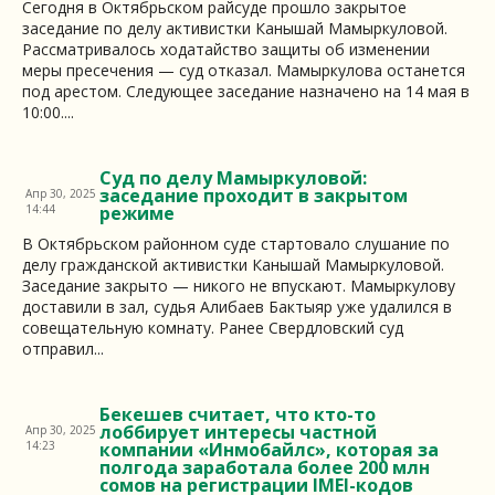
Сегодня в Октябрьском райсуде прошло закрытое
заседание по делу активистки Канышай Мамыркуловой.
Рассматривалось ходатайство защиты об изменении
меры пресечения — суд отказал. Мамыркулова останется
под арестом. Следующее заседание назначено на 14 мая в
10:00....
Суд по делу Мамыркуловой:
заседание проходит в закрытом
Апр 30, 2025
14:44
режиме
В Октябрьском районном суде стартовало слушание по
делу гражданской активистки Канышай Мамыркуловой.
Заседание закрыто — никого не впускают. Мамыркулову
доставили в зал, судья Алибаев Бактыяр уже удалился в
совещательную комнату. Ранее Свердловский суд
отправил...
Бекешев считает, что кто-то
лоббирует интересы частной
Апр 30, 2025
14:23
компании «Инмобайлс», которая за
полгода заработала более 200 млн
сомов на регистрации IMEI-кодов