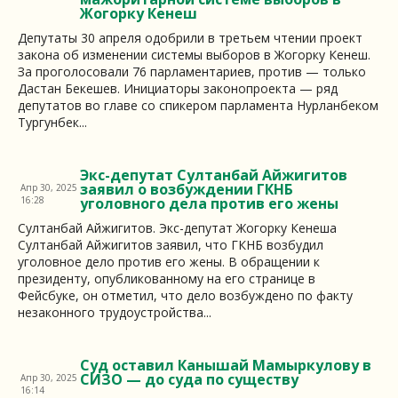
Жогорку Кенеш
Депутаты 30 апреля одобрили в третьем чтении проект
закона об изменении системы выборов в Жогорку Кенеш.
За проголосовали 76 парламентариев, против — только
Дастан Бекешев. Инициаторы законопроекта — ряд
депутатов во главе со спикером парламента Нурланбеком
Тургунбек...
Экс-депутат Султанбай Айжигитов
заявил о возбуждении ГКНБ
Апр 30, 2025
16:28
уголовного дела против его жены
Султанбай Айжигитов. Экс-депутат Жогорку Кенеша
Султанбай Айжигитов заявил, что ГКНБ возбудил
уголовное дело против его жены. В обращении к
президенту, опубликованному на его странице в
Фейсбуке, он отметил, что дело возбуждено по факту
незаконного трудоустройства...
Суд оставил Канышай Мамыркулову в
СИЗО — до суда по существу
Апр 30, 2025
16:14