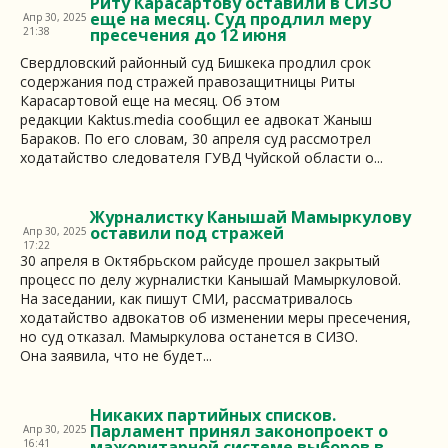
Риту Карасартову оставили в СИЗО
еще на месяц. Суд продлил меру
Апр 30, 2025
21:38
пресечения до 12 июня
Свердловский районный суд Бишкека продлил срок
содержания под стражей правозащитницы Риты
Карасартовой еще на месяц. Об этом
редакции Kaktus.media сообщил ее адвокат Жаныш
Бараков. По его словам, 30 апреля суд рассмотрел
ходатайство следователя ГУВД Чуйской области о...
Журналистку Канышай Мамыркулову
оставили под стражей
Апр 30, 2025
17:22
30 апреля в Октябрьском райсуде прошел закрытый
процесс по делу журналистки Канышай Мамыркуловой.
На заседании, как пишут СМИ, рассматривалось
ходатайство адвокатов об изменении меры пресечения,
но суд отказал. Мамыркулова останется в СИЗО.
Она заявила, что не будет...
Никаких партийных списков.
Парламент принял законопроект о
Апр 30, 2025
16:41
мажоритарной системе выборов в