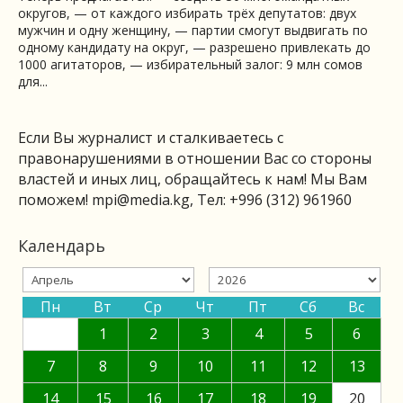
округов, — от каждого избирать трёх депутатов: двух
мужчин и одну женщину, — партии смогут выдвигать по
одному кандидату на округ, — разрешено привлекать до
1000 агитаторов, — избирательный залог: 9 млн сомов
для...
Если Вы журналист и сталкиваетесь с
правонарушениями в отношении Вас со стороны
властей и иных лиц, обращайтесь к нам! Мы Вам
поможем!
mpi@media.kg
, Тел: +996 (312) 961960
Календарь
Пн
Вт
Ср
Чт
Пт
Сб
Вс
1
2
3
4
5
6
7
8
9
10
11
12
13
14
15
16
17
18
19
20