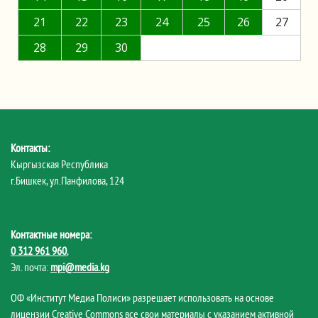
21
22
23
24
25
26
27
28
29
30
Контакты:
Кыргызская Республика
г.Бишкек, ул.Панфилова, 124
Контактные номера:
0 312 961 960
,
Эл. почта:
mpi@media.kg
ОФ «Институт Медиа Полиси» разрешает использовать на основе
лицензии Creative Commons все свои материалы с указанием активной