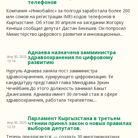
телефонов
Компания «Инмобайлс» за полгода заработала более 200
млн сомов на регистрации IMEI-кодов телефонов в
Кыргызстане. Об этом 30 апреля на заседании Жогорку
Кенеша сообщил депутат Дастан Бекешев. Он попросил
Министерство цифрового развития и инновационных...
Аднаева назначена замминистра
здравоохранения по цифровому
Апр 30, 2025
13:14
развитию
Нургуль Аднаева заняла пост замминистра
здравоохранения, курирующего цифровизацию. Ее
кандидатуру представил глава Минздрава Эркин
Чечейбаев.До этого должность занимал Бакыт
Джангазиев. Аднаева имеет 30-летний стаж в сфере
здравоохранения, работала терапевтом,...
Парламент Кыргызстана в третьем
чтении принял закон о новых правилах
Апр 30, 2025
12:33
выборов депутатов.
Теперь предлагается: — создать 30 многомандатных