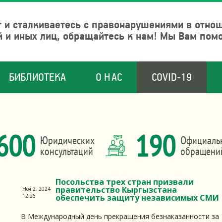
 и сталкиваетесь с правонарушениями в отно
й и иных лиц, обращайтесь к нам! Мы Вам пом
БИБЛИОТЕКА
О НАС
COVID-19
600
190
Юридических
Официаль
консультаций
обращени
Посольства трех стран призвали
правительство Кыргызстана
Ноя 2, 2024
12:26
обеспечить защиту независимых СМИ
В Международный день прекращения безнаказанности за