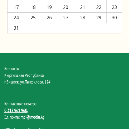
17
18
19
20
21
22
23
24
25
26
27
28
29
30
31
Контакты:
Кыргызская Республика
г.Бишкек, ул.Панфилова, 124
Контактные номера:
0 312 961 960
,
Эл. почта:
mpi@media.kg