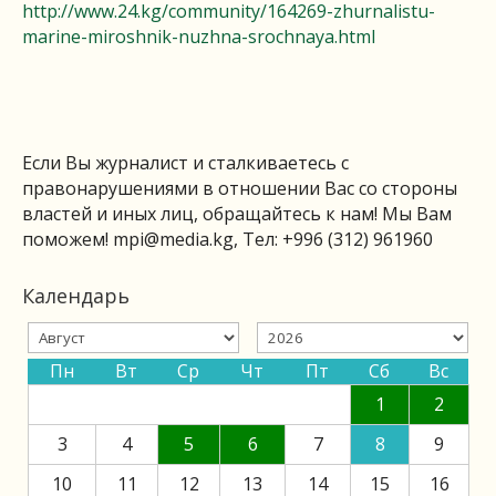
http://www.24.kg/community/164269-zhurnalistu-
marine-miroshnik-nuzhna-srochnaya.html
Если Вы журналист и сталкиваетесь с
правонарушениями в отношении Вас со стороны
властей и иных лиц, обращайтесь к нам! Мы Вам
поможем!
mpi@media.kg
, Тел: +996 (312) 961960
Календарь
Пн
Вт
Ср
Чт
Пт
Сб
Вс
1
2
3
4
5
6
7
8
9
10
11
12
13
14
15
16