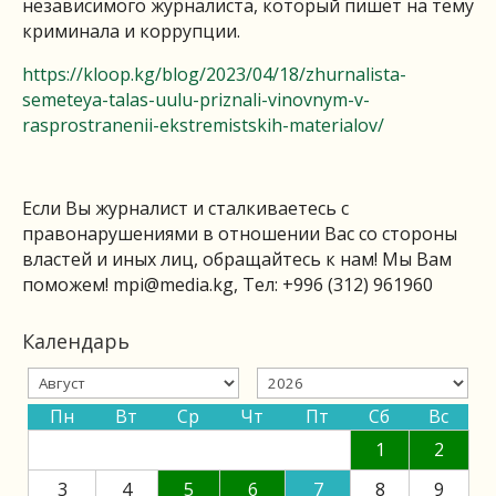
независимого журналиста, который пишет на тему
криминала и коррупции.
https://kloop.kg/blog/2023/04/18/zhurnalista-
semeteya-talas-uulu-priznali-vinovnym-v-
rasprostranenii-ekstremistskih-materialov/
Если Вы журналист и сталкиваетесь с
правонарушениями в отношении Вас со стороны
властей и иных лиц, обращайтесь к нам! Мы Вам
поможем!
mpi@media.kg
, Тел: +996 (312) 961960
Календарь
Пн
Вт
Ср
Чт
Пт
Сб
Вс
1
2
3
4
5
6
7
8
9