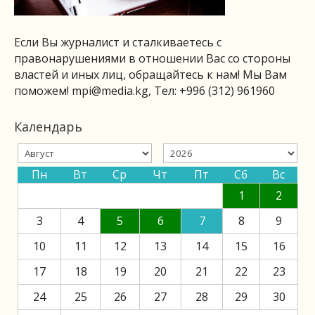
Если Вы журналист и сталкиваетесь с
правонарушениями в отношении Вас со стороны
властей и иных лиц, обращайтесь к нам! Мы Вам
поможем!
mpi@media.kg
, Тел: +996 (312) 961960
Календарь
Пн
Вт
Ср
Чт
Пт
Сб
Вс
1
2
3
4
5
6
7
8
9
10
11
12
13
14
15
16
17
18
19
20
21
22
23
24
25
26
27
28
29
30