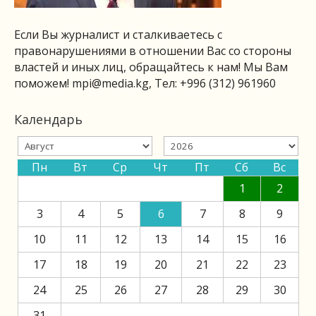
Если Вы журналист и сталкиваетесь с
правонарушениями в отношении Вас со стороны
властей и иных лиц, обращайтесь к нам! Мы Вам
поможем!
mpi@media.kg
, Тел: +996 (312) 961960
Календарь
Пн
Вт
Ср
Чт
Пт
Сб
Вс
1
2
3
4
5
6
7
8
9
10
11
12
13
14
15
16
17
18
19
20
21
22
23
24
25
26
27
28
29
30
31