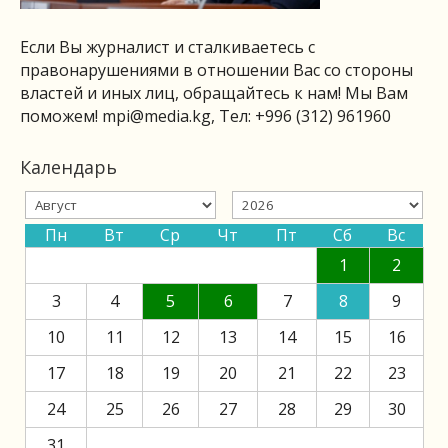
Если Вы журналист и сталкиваетесь с
правонарушениями в отношении Вас со стороны
властей и иных лиц, обращайтесь к нам! Мы Вам
поможем!
mpi@media.kg
, Тел: +996 (312) 961960
Календарь
Пн
Вт
Ср
Чт
Пт
Сб
Вс
1
2
3
4
5
6
7
8
9
10
11
12
13
14
15
16
17
18
19
20
21
22
23
24
25
26
27
28
29
30
31