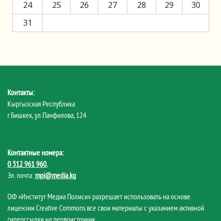
24
25
26
27
28
29
30
31
Контакты:
Кыргызская Республика
г.Бишкек, ул.Панфилова, 124
Контактные номера:
0 312 961 960
,
Эл. почта:
mpi@media.kg
ОФ «Институт Медиа Полиси» разрешает использовать на основе
лицензии Creative Commons все свои материалы с указанием активной
гиперссылки на первоисточник.