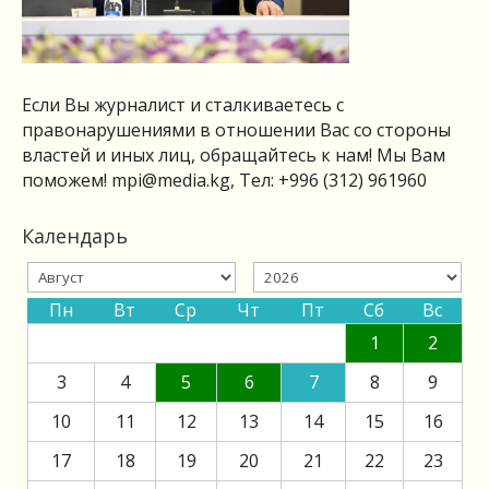
Если Вы журналист и сталкиваетесь с
правонарушениями в отношении Вас со стороны
властей и иных лиц, обращайтесь к нам! Мы Вам
поможем!
mpi@media.kg
, Тел: +996 (312) 961960
Календарь
Пн
Вт
Ср
Чт
Пт
Сб
Вс
1
2
3
4
5
6
7
8
9
10
11
12
13
14
15
16
17
18
19
20
21
22
23