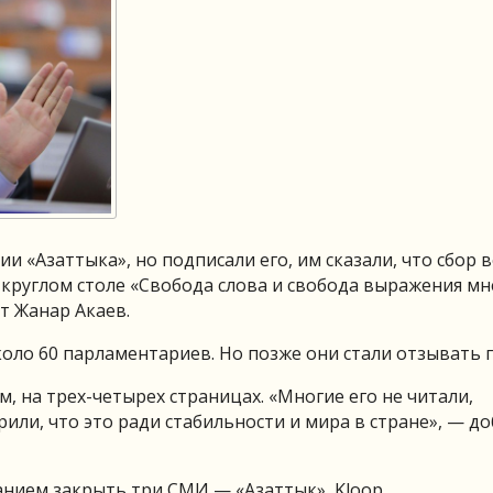
и «Азаттыка», но подписали его, им сказали, что сбор 
а круглом столе «Свобода слова и свобода выражения мн
т Жанар Акаев.
коло 60 парламентариев. Но позже они стали отзывать 
 на трех-четырех страницах. «Многие его не читали,
или, что это ради стабильности и мира в стране», — д
анием закрыть три СМИ — «Азаттык», Kloop