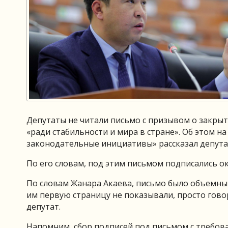
Депутаты не читали письмо с призывом о закрыти
«ради стабильности и мира в стране». Об этом н
законодательные инициативы» рассказал депута
По его словам, под этим письмом подписались о
По словам Жанара Акаева, письмо было объемным,
им первую страницу не показывали, просто говор
депутат.
Напомним, сбор подписей под письмом с требов