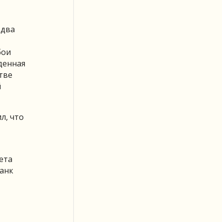
 два
бои
денная
тве
й
л, что
ета
анк