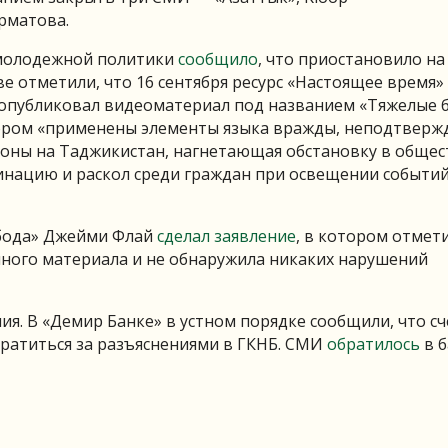
рматова.
 молодежной политики
сообщило
, что приостановило на
ве отметили, что 16 сентября ресурс «Настоящее время»
 опубликовал видеоматериал под названием «Тяжелые 
тором «применены элементы языка вражды, неподтверж
оны на Таджикистан, нагнетающая обстановку в общес
нацию и раскол среди граждан при освещении событи
обода» Джейми Флай
сделал заявление
, в котором отмети
ного материала и не обнаружила никаких нарушений
ия. В «Демир Банке» в устном порядке сообщили, что сч
ратиться за разъяснениями в ГКНБ. СМИ
обратилось
в б