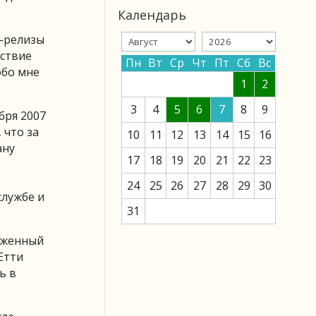
Календарь
с-релизы
дствие
Пн
Вт
Ср
Чт
Пт
Сб
Вс
обо мне
1
2
3
4
5
6
7
8
9
бря 2007
 что за
10
11
12
13
14
15
16
ану
17
18
19
20
21
22
23
24
25
26
27
28
29
30
лужбе и
31
руженный
Етти
ь в