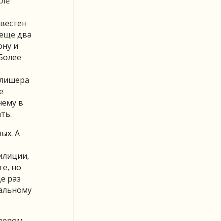
сле
звестен
 еще два
ону и
 Более
Алишера
е
чему в
ть.
ых. А
илиции,
те, но
е раз
иальному
идером