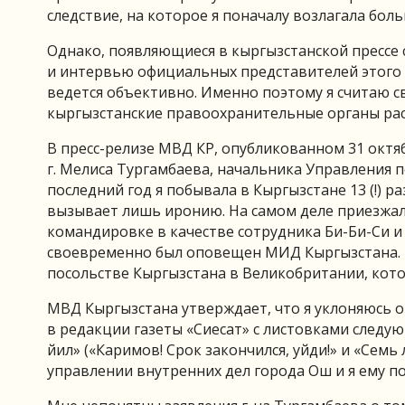
следствие, на которое я поначалу возлагала бол
Однако, появляющиеся в кыргызстанской прессе с
и интервью официальных представителей этого в
ведется объективно. Именно поэтому я считаю с
кыргызстанские правоохранительные органы ра
В пресс-релизе МВД КР, опубликованном 31 октябр
г. Мелиса Тургамбаева, начальника Управления п
последний год я побывала в Кыргызстане 13 (!) ра
вызывает лишь иронию. На самом деле приезжала
командировке в качестве сотрудника Би-Би-Си и
своевременно был оповещен МИД Кыргызстана. 
посольстве Кыргызстана в Великобритании, кото
МВД Кыргызстана утверждает, что я уклоняюсь о
в редакции газеты «Сиесат» с листовками следую
йил» («Каримов! Срок закончился, уйди!» и «Семь
управлении внутренних дел города Ош и я ему п