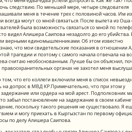
, что меня едва-едва успели допросить. Как же так? По
очь следствию. По меньшей мере, четыре следователя
ашивали меня в течение трех с половиной часов. Им и
 всегда могут со мной связаться. После вылета из Оша
ователей была возможность связаться со мной по телеф
кто видел Алишера Саипова незадолго до его убийства.
были верными единомышленниками. Об этом известно
знаю, что мои свидетельские показания в отношении 
ой трагедии и поэтому с самого начала отвечала на вс
аева считаю необоснованным. Лучше бы он объяснил, по
в правоохранительных органах не захотел меня выслуша
 том, что его коллеги включили меня в список невыездн
ть на допрос в МВД КР.Примечательно, что при этом у
 задержание или ордера на мой арест. Подполковник м
что забыл постановление на задержание в своем кабине
дение, поскольку такого решения не существовало. Я ещ
твием и могу приехать в Кыргызстан по первому офиц
осы по делу Алишера Саипова.
ть доказательства якобы о связях Алишера Саипова с л