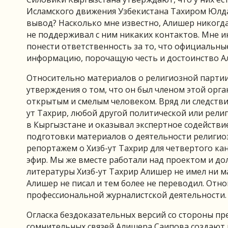
Исламского движения Узбекистана Тахиром Юлда
вывод? Насколько мне известно, Алишер никогда
не поддерживал с ним никаких контактов. Мне и
понести ответственность за то, что официальн
информацию, порочащую честь и достоинство Али
Относительно материалов о религиозной партии 
утверждения о том, что он был членом этой орга
открытым и смелым человеком. Вряд ли следстви
ут Тахрир, любой другой политической или религ
в Кыргызстане и оказывал экспертное содействи
подготовки материалов о деятельности религио
репортажем о Хизб-ут Тахрир для четвертого ка
эфир. Мы же вместе работали над проектом и дол
литературы Хизб-ут Тахрир Алишер не имел ни м
Алишер не писал и тем более не переводил. Отно
профессиональной журналистской деятельности.
Огласка бездоказательных версий со стороны п
сомнительных связей Алишера Саипова создают н