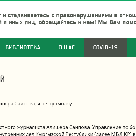
 и сталкиваетесь с правонарушениями в отно
й и иных лиц, обращайтесь к нам! Мы Вам пом
БИБЛИОТЕКА
О НАС
COVID-19
ОЙ
ишера Саипова, я не промолчу
естного журналиста Алишера Саипова. Управление по бо
утренних дел Кыргызской Республики (далее МВД КР) 