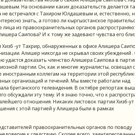
шевым. На основании каких доказательств делается т
 не встречался с Тахиром Юлдашевым и, естественно, 
нтересно знать, а готово ли кыргызстанское правитель
ые лица из правоохранительных органов распространяю
шера Саипова? И к тому же задевают чувства его близ
Хизб -ут Тахрир, обнаруженных в офисе Алишера Саипо
низации. Алишер никогда не скрывал своих убеждений .
ю удастся доказать членство Алишера Саипова в парти
иозной партии. Он, как и многие журналисты, освещал 
е иностранным коллегам на территории этой республик
зных организаций и течений. Мы вместе работали над
нала британского телевидения. В октябре репортаж выш
го обсуждали эту тему. И я знаю точно, что к распрост
алейшего отношения. Никаких листовок партии Хизб-ут
шения с этой партией у Алишера были в рамках
редставителей правоохранительных органов по поводу
едоверие к следствию. Скорее всего, заинтересованн