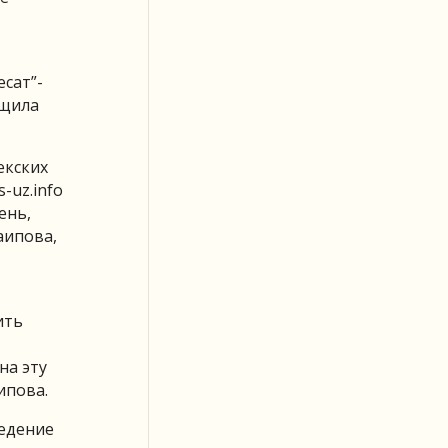
сат”-
бщила
екских
-uz.info
ень,
аипова,
ить
на эту
ипова.
ведение