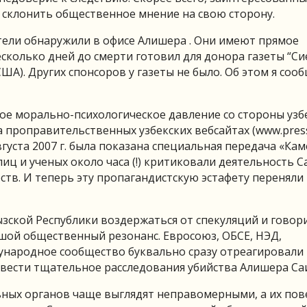
склонить общественное мнение на свою сторону.
тели обнаружили в офисе Алишера . Они имеют прямое
сколько дней до смерти готовил для донора газеты “Сие
). Других спонсоров у газеты не было. Об этом я соо
ое морально-психологическое давление со стороны узб
 проправительственных узбекских вебсайтах (www.press
густа 2007 г. была показана специальная передача «Кам
иц и ученых около часа (!) критиковали деятельность С
тв. И теперь эту пропагандистскую эстафету переняли
ской Республики воздержаться от спекуляций и говор
шой общественный резонанс. Евросоюз, ОБСЕ, НЭД,
ународное сообщество буквально сразу отреагировали 
овести тщательное расследования убийства Алишера Са
ных органов чаще выглядят неправомерными, а их по