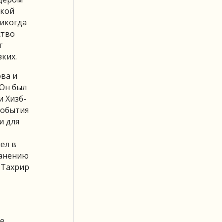
акой
никогда
ство
т
ких.
ва и
 Он был
и Хизб-
события
и для
ел в
ранению
 Тахрир
ые