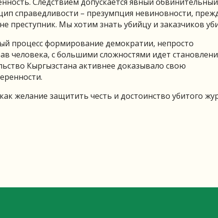
енность. Следствием допускается явный обвинительный
ип справедливости – презумпция невиновности, прежд
не преступник. Мы хотим знать убийцу и заказчиков уби
ный процесс формирование демократии, непросто
рав человека, с большими сложностями идет становлен
ельство Кыргызстана активнее доказывало свою
еренности.
 как желание защитить честь и достоинство убитого жу