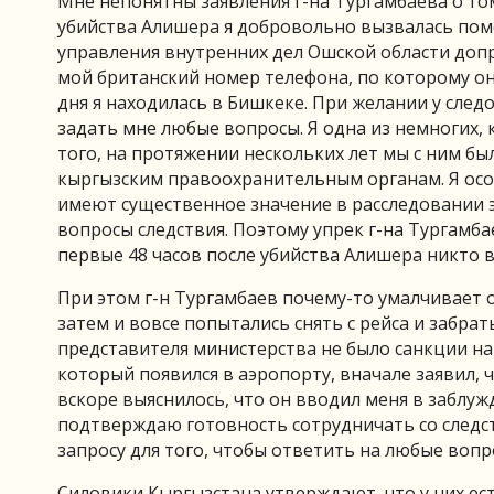
Мне непонятны заявления г-на Тургамбаева о том
убийства Алишера я добровольно вызвалась пом
управления внутренних дел Ошской области допр
мой британский номер телефона, по которому они
дня я находилась в Бишкеке. При желании у след
задать мне любые вопросы. Я одна из немногих, 
того, на протяжении нескольких лет мы с ним 
кыргызским правоохранительным органам. Я осо
имеют существенное значение в расследовании эт
вопросы следствия. Поэтому упрек г-на Тургамб
первые 48 часов после убийства Алишера никто 
При этом г-н Тургамбаев почему-то умалчивает о
затем и вовсе попытались снять с рейса и забра
представителя министерства не было санкции на
который появился в аэропорту, вначале заявил, 
вскоре выяснилось, что он вводил меня в заблуж
подтверждаю готовность сотрудничать со следс
запросу для того, чтобы ответить на любые вопр
Силовики Кыргызстана утверждают, что у них ес