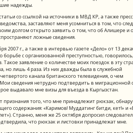
ьшие надежды.
татьи со ссылкой на источники в МВД КР, а также прес
едомства, заставляют меня усомниться в том, что сле
воим долгом открыто заявить о том, что об Алишере и 
спространяют ложные сведения.
я 2007 г., а также в интервью газете «Дело» от 13 дека
о борьбе с организованной преступностью, говорилось,
з. Такое заявление о количестве моих поездок в эту стр
, но лишь 4 раза. Из них дважды была в служебной
 четвертого канала британского телевидения, о чем
Мои сведения нетрудно подтвердить в миграционной с
рое выдавало мне визы для въезда в Кыргызстан.
т признания того, что мне принадлежит рюкзак, обна
щего содержания: «Каримов! Муддатинг битди, кет!» и «
 лет»). Странно, меня же 25 октября допросил следовател
одтвердила, что рюкзак и листовки принадлежат мне.