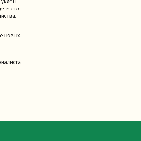
 уклон,
е всего
йства.
ие новых
рналиста