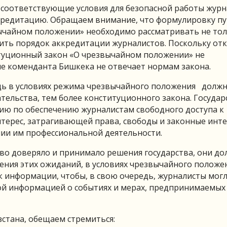
 соответствующие условия для безопасной работы журн
кредитацию. Обращаем внимание, что формулировку пу
вычайном положении» необходимо рассматривать не тол
вить порядок аккредитации журналистов. Поскольку отк
туционный закон «О чрезвычайном положении» не
ие коменданта Бишкека не отвечает нормам закона.
едь в условиях режима чрезвычайного положения долж
ельства, тем более конституционного закона. Государ
ию по обеспечению журналистам свободного доступа к
ерес, затрагивающей права, свободы и законные инт
нии им профессиональной деятельности.
тво доверяло и принимало решения государства, они д
ения этих ожиданий, в условиях чрезвычайного положе
к информации, чтобы, в свою очередь, журналисты мог
й информацией о событиях и мерах, предпринимаемых
стана, обещаем стремиться: