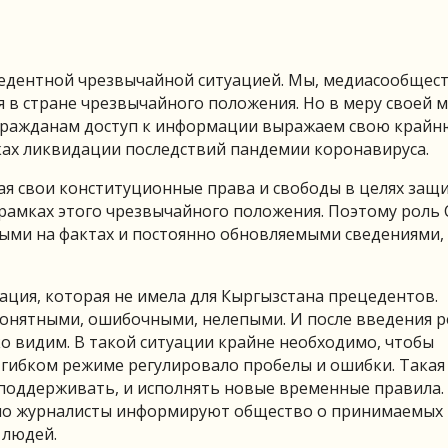
рецедентной чрезвычайной ситуацией. Мы, медиасообщес
в стране чрезвычайного положения. Но в меру своей м
 гражданам доступ к информации выражаем свою край
ах ликвидации последствий пандемии коронавируса.
ая свои конституционные права и свободы в целях защ
рамках этого чрезвычайного положения. Поэтому роль
ми на фактах и постоянно обновляемыми сведениями,
ация, которая не имела для Кыргызстана прецедентов.
понятными, ошибочными, нелепыми. И после введения 
о видим. В такой ситуации крайне необходимо, чтобы
в гибком режиме регулировало пробелы и ошибки. Такая
поддерживать, и исполнять новые временные правила.
нно журналисты информируют общество о принимаемых
 людей.