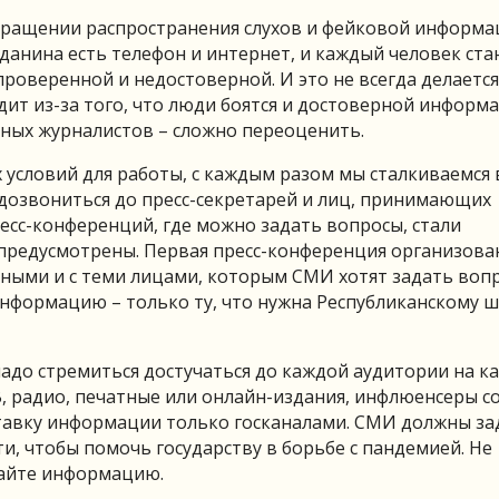
вращении распространения слухов и фейковой информа
жданина есть телефон и интернет, и каждый человек ста
роверенной и недостоверной. И это не всегда делается
дит из-за того, что люди боятся и достоверной информ
ьных журналистов – сложно переоценить.
условий для работы, с каждым разом мы сталкиваемся в
дозвониться до пресс-секретарей и лиц, принимающих
ресс-конференций, где можно задать вопросы, стали
 предусмотрены. Первая пресс-конференция организова
ярными и с теми лицами, которым СМИ хотят задать воп
нформацию – только ту, что нужна Республиканскому ш
 надо стремиться достучаться до каждой аудитории на 
, радио, печатные или онлайн-издания, инфлюенсеры с
ставку информации только госканалами. СМИ должны з
и, чтобы помочь государству в борьбе с пандемией. Не
вайте информацию.