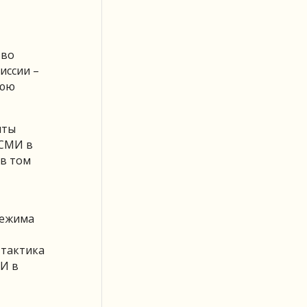
тво
иссии –
нюю
иты
 СМИ в
 в том
режима
 тактика
 И в