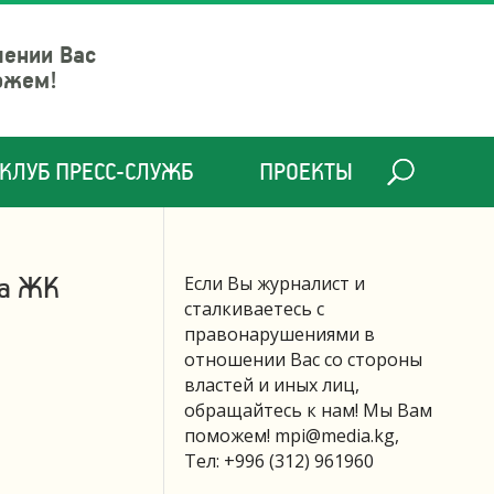
шении Вас
ожем!
КЛУБ ПРЕСС-СЛУЖБ
ПРОЕКТЫ
га ЖК
Если Вы журналист и
сталкиваетесь с
правонарушениями в
отношении Вас со стороны
властей и иных лиц,
обращайтесь к нам! Мы Вам
поможем!
mpi@media.kg
,
Тел: +996 (312) 961960