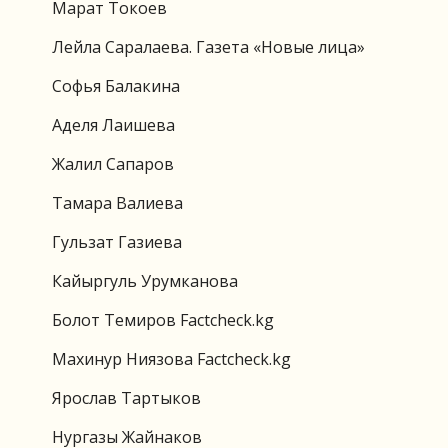
Марат Токоев
Лейла Саралаева. Газета «Новые лица»
Софья Балакина
Аделя Лаишева
Жалил Сапаров
Тамара Валиева
Гульзат Газиева
Кайыргуль Урумканова
Болот Темиров Factcheck.kg
Махинур Ниязова Factcheck.kg
Ярослав Тартыков
Нургазы Жайнаков