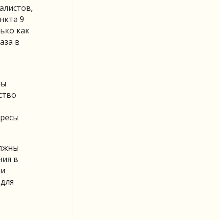
алистов,
нкта 9
ько как
аза в
ны
ство
ересы
олжны
ния в
ли
 для