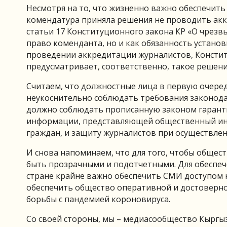
Несмотря на то, что жизненно важно обеспечить
комендатура приняла решения не проводить ак
статьи 17 Конституционного закона КР «О чрез
право коменданта, но и как обязанность устано
проведении аккредитации журналистов, Консти
предусматривает, соответственно, такое решен
Считаем, что должностные лица в первую очер
неукоснительно соблюдать требования законодат
должно соблюдать прописанную законом гарант
информации, представляющей общественный инт
граждан, и защиту журналистов при осуществле
И снова напоминаем, что для того, чтобы общес
быть прозрачными и подотчетными. Для обеспеч
стране крайне важно обеспечить СМИ доступом 
обеспечить общество оперативной и достоверно
борьбы с пандемией короновируса.
Со своей стороны, мы – медиасообщество Кыргыз