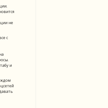
ции.
новится
ации не
се с
на
росы.
табу и
каждом
оцсетей
адавать