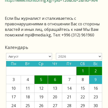
http://www.monitoring.kg/?pid=126&cid=2&nid=964
Если Вы журналист и сталкиваетесь с
правонарушениями в отношении Вас со стороны
властей и иных лиц, обращайтесь к нам! Мы Вам
поможем!
mpi@media.kg
, Тел: +996 (312) 961960
Календарь
Пн
Вт
Ср
Чт
Пт
Сб
Вс
1
2
3
4
5
6
7
8
9
10
11
12
13
14
15
16
17
18
19
20
21
22
23
24
25
26
27
28
29
30