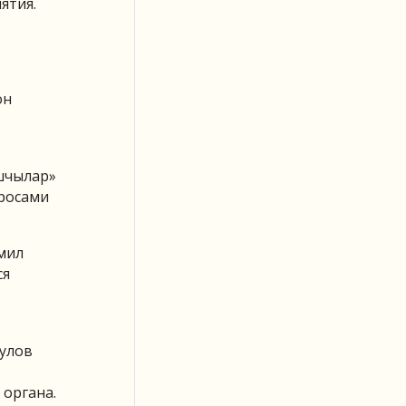
ятия.
он
ышчылар»
просами
мил
ся
кулов
 органа.