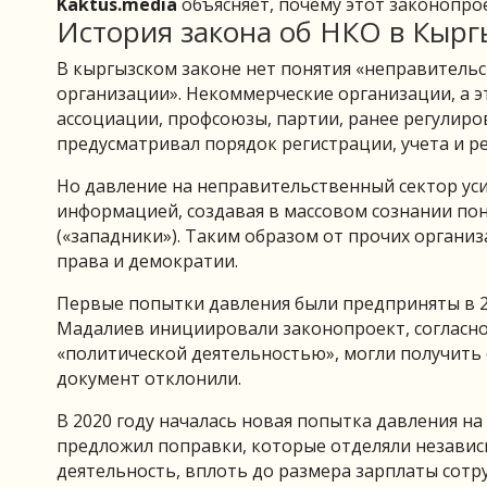
Kaktus.media
объясняет, почему этот законопрое
История закона об НКО в Кырг
В кыргызском законе нет понятия «неправитель
организации». Некоммерческие организации, а э
ассоциации, профсоюзы, партии, ранее регулиро
предусматривал порядок регистрации, учета и р
Но давление на неправительственный сектор ус
информацией, создавая в массовом сознании пон
(«западники»). Таким образом от прочих орган
права и демократии.
Первые попытки давления были предприняты в 20
Мадалиев инициировали законопроект, согласн
«политической деятельностью», могли получить с
документ отклонили.
В 2020 году началась новая попытка давления н
предложил поправки, которые отделяли независи
деятельность, вплоть до размера зарплаты сотр