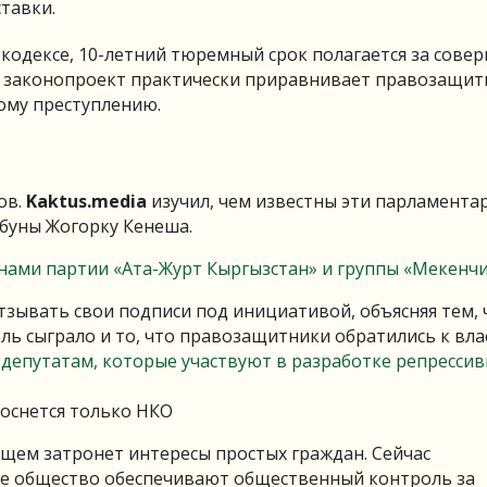
тавки.
кодексе, 10-летний тюремный срок полагается за сове
й законопроект практически приравнивает правозащи
ому преступлению.
ов.
Kaktus.media
изучил, чем известны эти парламента
ибуны Жогорку Кенеша.
нами партии «Ата-Журт Кыргызстан» и группы «Мекенчи
тзывать свои подписи под инициативой, объясняя тем, 
ль сыграло и то, что правозащитники обратились к вла
 депутатам, которые участвуют в разработке репресси
коснется только НКО
щем затронет интересы простых граждан. Сейчас
е общество обеспечивают общественный контроль за