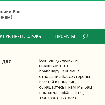
шении Вас
ожем!
КЛУБ ПРЕСС-СЛУЖБ
ПРОЕКТЫ
я для
Если Вы журналист и
сталкиваетесь с
правонарушениями в
отношении Вас со стороны
властей и иных лиц,
обращайтесь к нам! Мы Вам
поможем!
mpi@media.kg
,
Тел: +996 (312) 961960