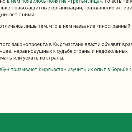
вно
в нем появилось понятие «третьи лица»
. То есть те
олько правозащитные организации, гражданские активи
дничает с ними.
отличаясь лишь тем, что в нем название «иностранный 
этого законопроекта в Кыргызстане власти объявят вра
танцев, неравнодушных к судьбе страны и недовольных
чать или уехать из страны.
ибун призывают Кыргызстан изучить их опыт в борьбе с