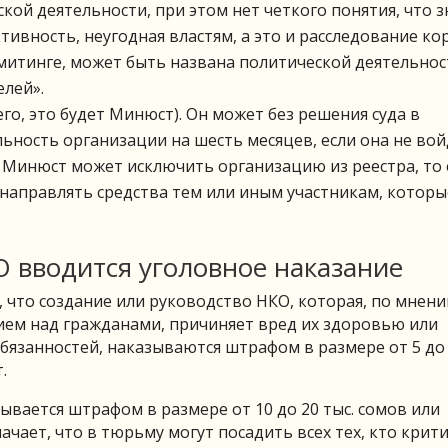
ой деятельности, при этом нет четкого понятия, что з
тивность, неугодная властям, а это и расследование ко
 митинге, может быть названа политической деятельнос
елей».
го, это будет Минюст). Он может без решения суда в
ность организации на шесть месяцев, если она не вой
а Минюст может исключить организацию из реестра, то 
аправлять средства тем или иным участникам, которы
О вводится уголовное наказание
, что создание или руководство НКО, которая, по мнен
ием над гражданами, причиняет вред их здоровью или
бязанностей, наказываются штрафом в размере от 5 до 
.
ывается штрафом в размере от 10 до 20 тыс. сомов или
ачает, что в тюрьму могут посадить всех тех, кто крит