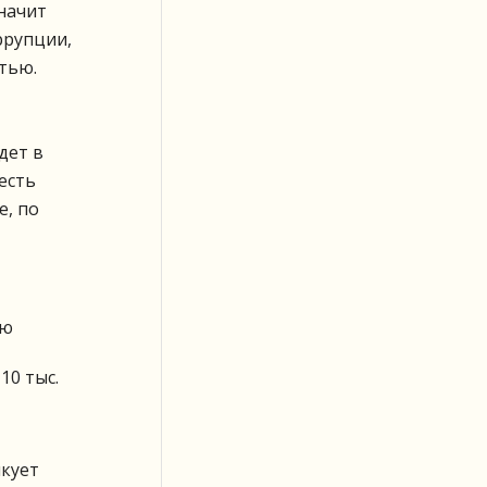
начит
ррупции,
тью.
дет в
есть
е, по
ию
10 тыс.
икует