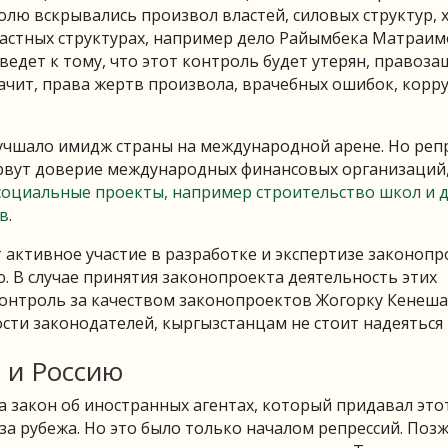
олю вскрывались произвол властей, силовых структур,
астных структурах, например дело Райымбека Матраим
едет к тому, что этот контроль будет утерян, правоз
начит, права жертв произвола, врачебных ошибок, корр
учшало имидж страны на международной арене. Но реп
рвут доверие международных финансовых организаций,
социальные проекты, например строительство школ и д
ов
.
активное участие в разработке и экспертизе законопр
. В случае принятия законопроекта деятельность этих
контроль за качеством законопроектов Жогорку Кенеша
сти законодателей, кыргызстанцам не стоит надеяться
о и Россию
ла закон об иностранных агентах, который придавал этот
 рубежа. Но это было только началом репрессий. Позж