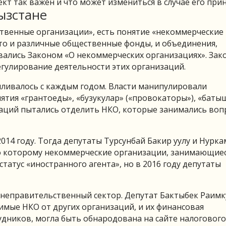
кт так важен и что может измениться в случае его прин
ызстане
ственные организации», есть понятие «некоммерческие
то и различные общественные фонды, и объединения,
вались Законом «О некоммерческих организациях». Зак
егулирование деятельности этих организаций.
иливалось с каждым годом. Власти манипулировали
ятия «грантоеды», «бузукулар» («провокаторы»), «бат
изаций пытались отделить НКО, которые занимались во
14 году. Тогда депутаты Турсунбай Бакир уулу и Нурка
о которому некоммерческие организации, занимающие
татус «иностранного агента», но в 2016 году депутаты
а неправительственный сектор. Депутат Бактыбек Раим
мые НКО от других организаций, и их финансовая
удников, могла быть обнародована на сайте налогового