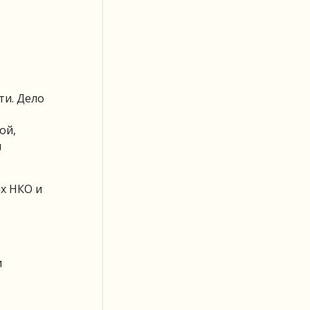
ти. Дело
ой,
и
х НКО и
и