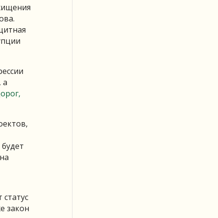
 хищения
ова.
ащитная
упции
рессии
 а
орог,
оектов,
 будет
 на
 статус
е закон