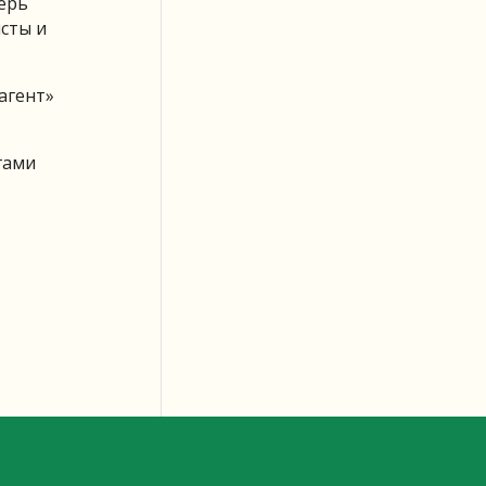
перь
сты и
агент»
гами