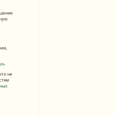
ршение
тную
рии,
л».
что не
стям
вных