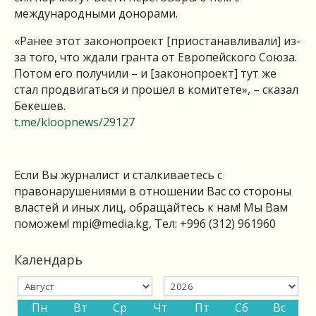
международными донорами.
«Ранее этот законопроект [приостанавливали] из-
за того, что ждали гранта от Европейского Союза.
Потом его получили – и [законопроект] тут же
стал продвигаться и прошел в комитете», – сказал
Бекешев.
t.me/kloopnews
/29127
Если Вы журналист и сталкиваетесь с
правонарушениями в отношении Вас со стороны
властей и иных лиц, обращайтесь к нам! Мы Вам
поможем!
mpi@media.kg
, Тел: +996 (312) 961960
Календарь
Пн
Вт
Ср
Чт
Пт
Сб
Вс