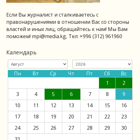
Если Вы журналист и сталкиваетесь с
правонарушениями в отношении Вас со стороны
властей и иных лиц, обращайтесь к нам! Мы Вам
поможем!
mpi@media.kg
, Тел: +996 (312) 961960
Календарь
Пн
Вт
Ср
Чт
Пт
Сб
Вс
1
2
3
4
5
6
7
8
9
10
11
12
13
14
15
16
17
18
19
20
21
22
23
24
25
26
27
28
29
30
31