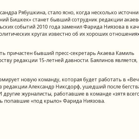
ксандра Рябушкина, стало ясно, когда несколько источн
ний Бишкек» станет бывший сотрудник редакции акаев
ьских событий 2010 года заменил Фарида Ниязова в кач
олитических кругах известно об их хороших отношениях.
ыть причастен бывший пресс-секретарь Акаева Камиль
ству редакции 15-летней давности. Баялинов является,
ормирует новую команду, которая будет работать в «Ве
из редакции Александр Никсдорф, ушедший после бегств
И другие журналисты, работавшие в команде «зятя всег
рь попавшие «под крыло» Фарида Ниязова.