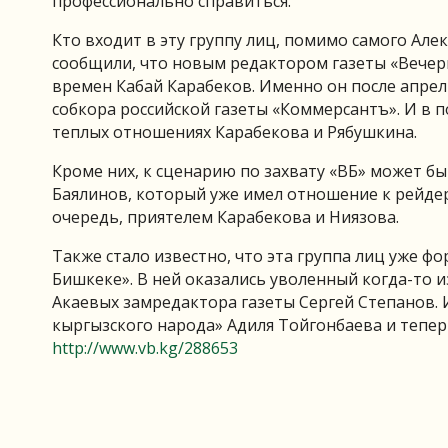
профессионально справиться.
Кто входит в эту группу лиц, помимо самого Але
сообщили, что новым редактором газеты «Вечер
времен Кабай Карабеков. Именно он после апрел
собкора российской газеты «Коммерсантъ». И в п
теплых отношениях Карабекова и Рябушкина.
Кроме них, к сценарию по захвату «ВБ» может б
Баялинов, который уже имел отношение к рейдер
очередь, приятелем Карабекова и Ниязова.
Также стало известно, что эта группа лиц уже ф
Бишкеке». В ней оказались уволенный когда-то 
Акаевых замредактора газеты Сергей Степанов. 
кыргызского народа» Адиля Тойгонбаева и тепе
http://www.vb.kg/288653