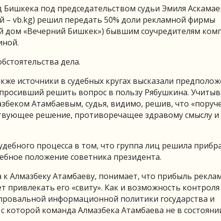
 Бишкека под председательством судьи Эмиля Аскамае
й – vb.kg) решил передать 50% доли рекламной фирмы
ий дом «Вечерний Бишкек») бывшим соучредителям ком
иной.
обстоятельства дела.
кже источники в судебных кругах высказали предполож
 просивший решить вопрос в пользу Рябушкина. Учитыва
збеком Атамбаевым, судья, видимо, решив, что «поруч
тствующее решение, противоречащее здравому смыслу и
удебного процесса в том, что группа лиц решила прибр
жебное положение советника президента.
а к Алмазбеку Атамбаеву, понимает, что прибыль рекла
т привлекать его «свиту». Как и возможность контроля
провальной информационной политики государства и
с которой команда Алмазбека Атамбаева не в состояни