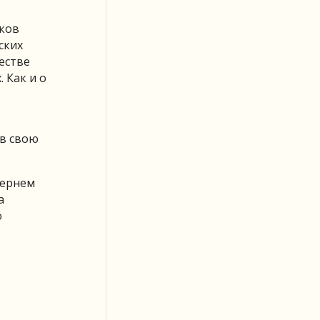
иков
ских
естве
 Как и о
 в свою
чернем
а
о