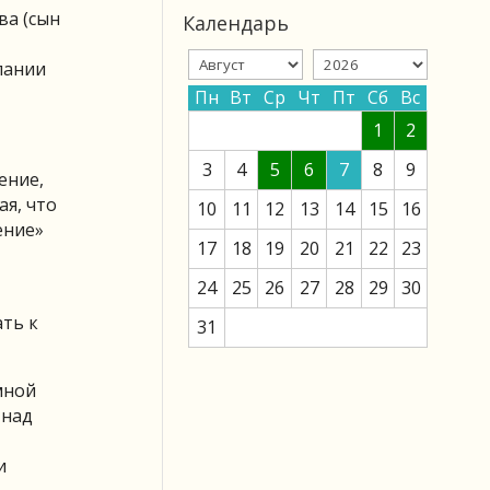
ва (сын
Календарь
пании
Пн
Вт
Ср
Чт
Пт
Сб
Вс
1
2
3
4
5
6
7
8
9
ение,
я, что
10
11
12
13
14
15
16
ение»
17
18
19
20
21
22
23
24
25
26
27
28
29
30
ать к
31
мной
 над
и