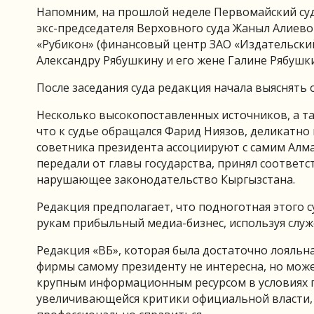
Напомним, на прошлой неделе Первомайский суд
экс-председателя Верховного суда Жаныл Алиево
«Рубикон» (финансовый центр ЗАО «Издательск
Александру Рябушкину и его жене Галине Рябушк
После заседания суда редакция начала выяснять 
Несколько высокопоставленных источников, а та
что к судье обращался Фарид Ниязов, деликатно
советника президента ассоциируют с самим Алма
передали от главы государства, принял соотве
нарушающее законодательство Кыргызстана.
Редакция предполагает, что подноготная этого с
рукам прибыльный медиа-бизнес, используя слу
Редакция «ВБ», которая была достаточно лояльн
фирмы самому президенту не интересна, но може
крупным информационным ресурсом в условиях 
увеличивающейся критики официальной власти, 