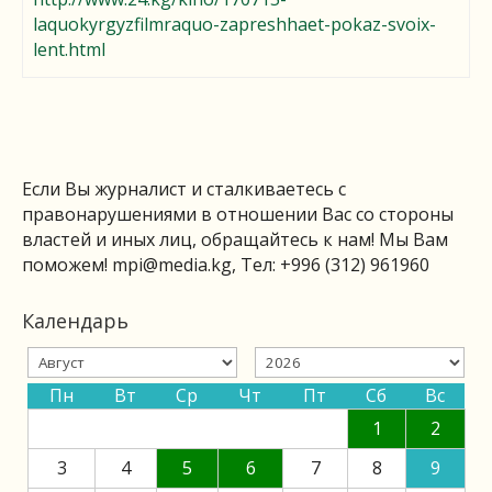
laquokyrgyzfilmraquo-zapreshhaet-pokaz-svoix-
lent.html
Если Вы журналист и сталкиваетесь с
правонарушениями в отношении Вас со стороны
властей и иных лиц, обращайтесь к нам! Мы Вам
поможем!
mpi@media.kg
, Тел: +996 (312) 961960
Календарь
Пн
Вт
Ср
Чт
Пт
Сб
Вс
1
2
3
4
5
6
7
8
9