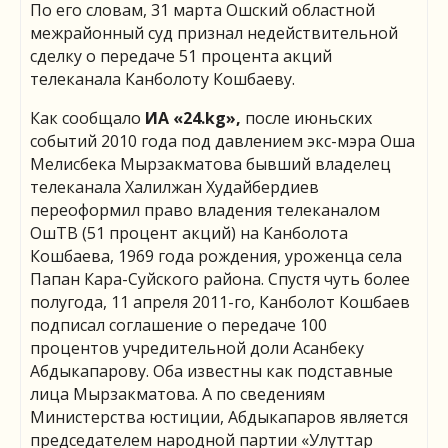
По его словам, 31 марта Ошский областной
межрайонный суд признал недействительной
сделку о передаче 51 процента акций
телеканала Канболоту Кошбаеву.
Как сообщало
ИА «24.
kg
»,
после июньских
событий 2010 года под давлением экс-мэра Оша
Мелисбека Мырзакматова бывший владелец
телеканала Халилжан Худайбердиев
переоформил право владения телеканалом
ОшТВ (51 процент акций) на Канболота
Кошбаева, 1969 года рождения, уроженца села
Папан Кара-Суйского района. Спустя чуть более
полугода, 11 апреля 2011-го, Канболот Кошбаев
подписал соглашение о передаче 100
процентов учредительной доли Асанбеку
Абдыкапарову. Оба известны как подставные
лица Мырзакматова. А по сведениям
Министерства юстиции, Абдыкапаров является
председателем народной партии «Улуттар