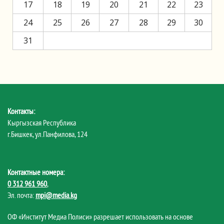
17
18
19
20
21
22
23
24
25
26
27
28
29
30
31
Контакты:
Кыргызская Республика
г.Бишкек, ул.Панфилова, 124
Контактные номера:
0 312 961 960
,
Эл. почта:
mpi@media.kg
ОФ «Институт Медиа Полиси» разрешает использовать на основе