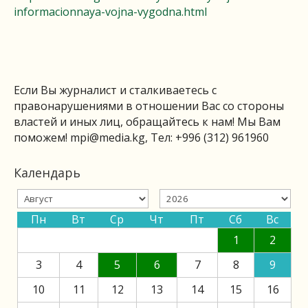
informacionnaya-vojna-vygodna.html
Если Вы журналист и сталкиваетесь с
правонарушениями в отношении Вас со стороны
властей и иных лиц, обращайтесь к нам! Мы Вам
поможем!
mpi@media.kg
, Тел: +996 (312) 961960
Календарь
Пн
Вт
Ср
Чт
Пт
Сб
Вс
1
2
3
4
5
6
7
8
9
10
11
12
13
14
15
16