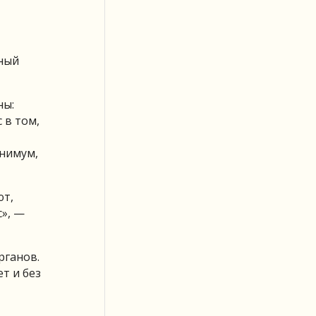
вный
ны:
 в том,
инимум,
ют,
», —
рганов.
т и без