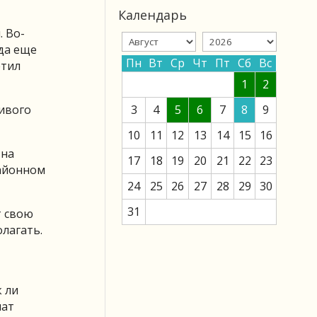
Календарь
. Во-
да еще
Пн
Вт
Ср
Чт
Пт
Сб
Вс
етил
1
2
ивого
3
4
5
6
7
8
9
10
11
12
13
14
15
16
 на
17
18
19
20
21
22
23
районном
24
25
26
27
28
29
30
31
т свою
лагать.
т
к ли
мат