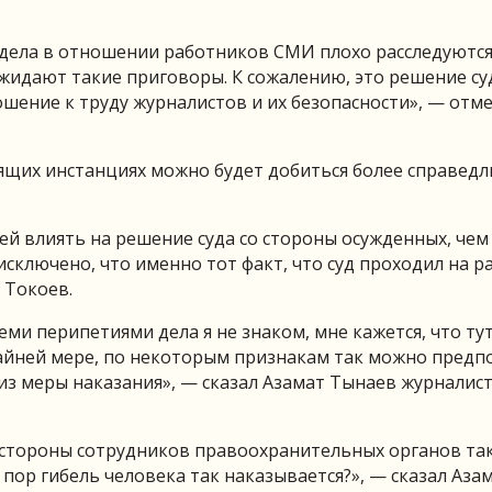
 дела в отношении работников СМИ плохо расследуются
ожидают такие приговоры. К сожалению, это решение су
шение к труду журналистов и их безопасности», — отм
ящих инстанциях можно будет добиться более справедл
й влиять на решение суда со стороны осужденных, чем
исключено, что именно тот факт, что суд проходил на 
 Токоев.
ми перипетиями дела я не знаком, мне кажется, что ту
айней мере, по некоторым признакам так можно предпо
 из меры наказания», — сказал Азамат Тынаев журналис
со стороны сотрудников правоохранительных органов та
х пор гибель человека так наказывается?», — сказал Аза