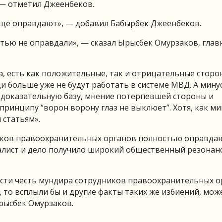
, — отметил Джеенбеков.
бще оправдают», — добавил Бабырбек Джеенбеков.
ью не оправдали», — сказал Ырысбек Омурзаков, гла
, есть как положительные, так и отрицательные сторо
и больше уже не будут работать в системе МВД. А минус
 доказательную базу, мнение потерпевшей стороны и
принципу “ворон ворону глаз не выклюет”. Хотя, как м
статьям».
иков правоохранительных органов полностью оправда
алист и дело получило широкий общественный резонанс
сти честь мундира сотрудников правоохранительных о
 то всплыли бы и другие факты таких же избиений, може
рысбек Омурзаков.