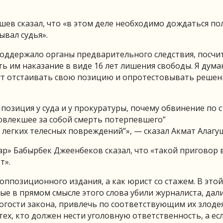
ев сказал, что «в этом деле необходимо дождаться по
ывал судья».
поддержало органы предварительного следствия, посчи
 им наказание в виде 16 лет лишения свободы. Я дума
ут отстаивать свою позицию и опротестовывать решен
позиция у суда и у прокуратуры, почему обвинение по 
овлекшее за собой смерть потерпевшего”
легких телесных повреждений”», — сказал Акмат Алагу
ар» Бабырбек Джеенбеков сказал, что «такой приговор
т».
оппозиционного издания, а как юрист со стажем. В этой
ые в прямом смысле этого слова убили журналиста, дал
трогости закона, привлечь по соответствующим их злод
 тех, кто должен нести уголовную ответственность, а ес