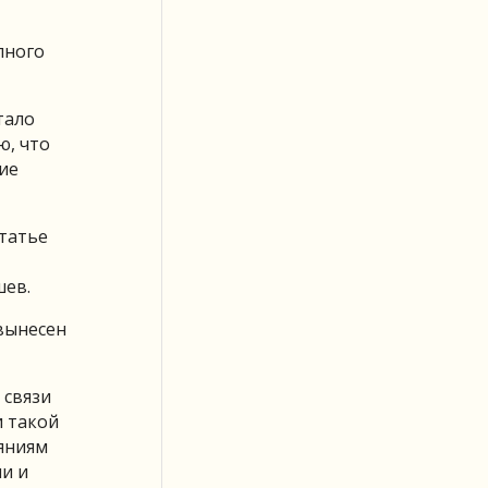
лного
тало
ю, что
ие
статье
шев.
 вынесен
 связи
и такой
еяниям
ли и