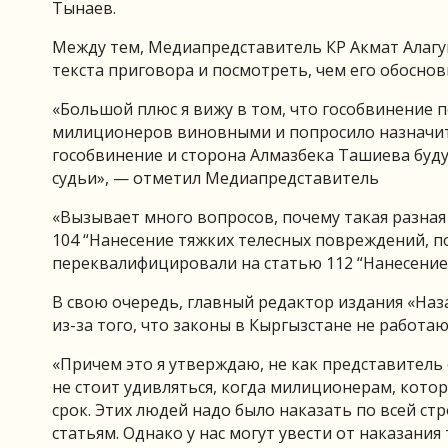
Тынаев.
Между тем, Медиапредставитель КР Акмат Алагуш
текста приговора и посмотреть, чем его обоснов
«Большой плюс я вижу в том, что гособвинение 
милиционеров виновными и попросило назначить
гособвинение и сторона Алмазбека Ташиева буд
судьи», — отметил Медиапредставитель
«Вызывает много вопросов, почему такая разная 
104 “Нанесение тяжких телесных повреждений, п
переквалифицировали на статью 112 “Нанесение 
В свою очередь, главный редактор издания «Наз
из-за того, что законы в Кыргызстане не работаю
«Причем это я утверждаю, не как представитель 
не стоит удивляться, когда милиционерам, котор
срок. Этих людей надо было наказать по всей с
статьям. Однако у нас могут увести от наказания