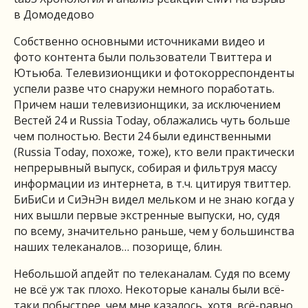
в Домодедово
Собственно основными источниками видео и
фото контента были пользователи Твиттера и
Ютьюба. Телевизионщики и фотокорреспонденты
успели разве что снаружи немного поработать.
Причем наши телевизионщики, за исключением
Вестей 24 и Russia Today, облажались чуть больше
чем полностью. Вести 24 были единственными
(Russia Today, похоже, тоже), кто вели практически
непрерывный выпуск, собирая и фильтруя массу
информации из интернета, в т.ч. цитируя твиттер.
БиБиСи и СиЭнЭн видел мельком и не знаю когда у
них вышли первые экстренные выпуски, но, судя
по всему, значительно раньше, чем у большинства
наших телеканалов… позорище, блин.
Небольшой апдейт по телеканалам. Судя по всему
не всё уж так плохо. Некоторые каналы были всё-
таки побыстрее, чем мне казалось, хотя, всё-равно