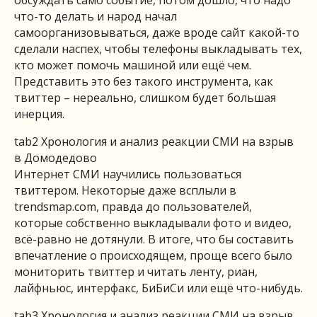
обсуждать само событие, потом дошло, что надо
что-то делать и народ начал
самоорганизовываться, даже вроде сайт какой-то
сделали наспех, чтобы телефоны выкладывать тех,
кто может помочь машиной или ещё чем.
Представить это без такого инструмента, как
твиттер – нереально, слишком будет большая
инерция.
tab2 Хронология и анализ реакции СМИ на взрыв
в Домодедово
Интернет СМИ научились пользоваться
твиттером. Некоторые даже всплыли в
trendsmap.com, правда до пользователей,
которые собственно выкладывали фото и видео,
всё-равно не дотянули. В итоге, что бы составить
впечатление о происходящем, проще всего было
мониторить твиттер и читать ленту, риан,
лайфньюс, интерфакс, БиБиСи или ещё что-нибудь.
tab3 Хронология и анализ реакции СМИ на взрыв