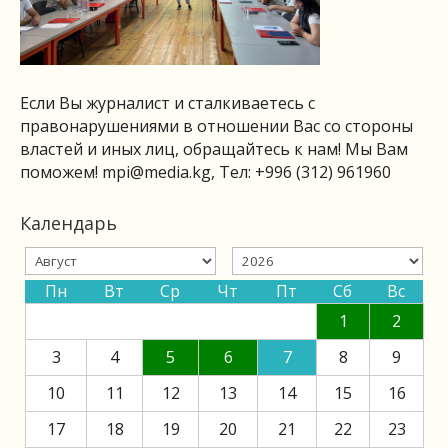
Если Вы журналист и сталкиваетесь с
правонарушениями в отношении Вас со стороны
властей и иных лиц, обращайтесь к нам! Мы Вам
поможем!
mpi@media.kg
, Тел: +996 (312) 961960
Календарь
Пн
Вт
Ср
Чт
Пт
Сб
Вс
1
2
3
4
5
6
7
8
9
10
11
12
13
14
15
16
17
18
19
20
21
22
23