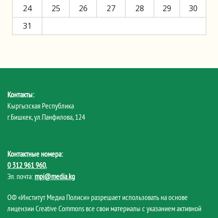
24
25
26
27
28
29
30
31
Контакты:
Кыргызская Республика
г.Бишкек, ул.Панфилова, 124
Контактные номера:
0 312 961 960
,
Эл. почта:
mpi@media.kg
ОФ «Институт Медиа Полиси» разрешает использовать на основе
лицензии Creative Commons все свои материалы с указанием активной